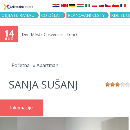
Jump to navigation
OBJEVTE RIVIÉRU
CO DĚLAT
PLÁNOVÁNÍ CESTY
KDE SE 
14
Den Města Crikvenice - Toni C...
AUG
You
are
Početna
»
Apartman
here
SANJA SUŠANJ
Informacije