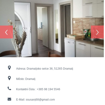
‹
›
Adresa:
Dramaljsko selce 36, 51265 Dramalj
Město:
Dramalj
Kontaktní čísla :
+385 98 194 5546
E-Mail:
ssusanj68@gmail.com