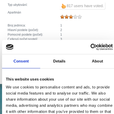
Typ ubytování:
817 users have voted.
Apartmán
Broj jedinica:
1
Hlavní postele (počet):
2
Pomocné postele (počet):
1
Celkový počet postelí:
3
Dodatečné vybavení:
Klimatizace
Parkoviště
Topení
Pračka
Consent
Details
About
Domácí mazlíčci
Internet
This website uses cookies
We use cookies to personalise content and ads, to provide
social media features and to analyse our traffic. We also
share information about your use of our site with our social
media, advertising and analytics partners who may combine
it with other information that you’ve provided to them or that