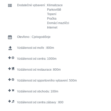
Dodatečné vybavení :
Klimatizace
Parkoviště
Topení
Pračka
Domácí mazlíčci
Internet
Otevřeno :
Cjelogodišnje
Vzdálenost od moře :
800
Vzdálenost od centra:
1000
Vzdálenost od restaurace:
800
Vzdálenost od spportovního vybavení:
500
Vzdálenost od obchodu:
100
Vzdálenost od centra zábavy :
800