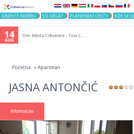
Jump to navigation
OBJEVTE RIVIÉRU
CO DĚLAT
PLÁNOVÁNÍ CESTY
KDE SE 
14
Den Města Crikvenice - Toni C...
AUG
You
are
Početna
»
Apartman
here
JASNA ANTONČIĆ
Informacije