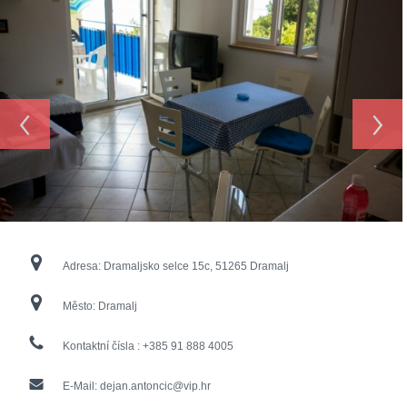
‹
›
Adresa:
Dramaljsko selce 15c, 51265 Dramalj
Město:
Dramalj
Kontaktní čísla :
+385 91 888 4005
E-Mail:
dejan.antoncic@vip.hr