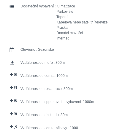
Dodatečné vybavení :
Klimatizace
Parkoviště
Topení
Kabelová nebo satelitní televize
Pračka
Domácí mazlíčci
Internet
Otevřeno :
Sezonsko
Vzdálenost od moře :
800
Vzdálenost od centra:
1000
Vzdálenost od restaurace:
800
Vzdálenost od spportovního vybavení:
1000
Vzdálenost od obchodu:
80
Vzdálenost od centra zábavy :
1000