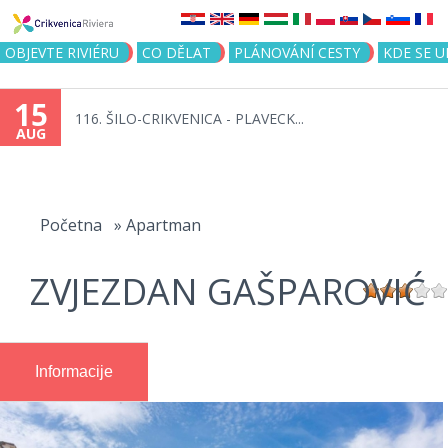
Jump to navigation
OBJEVTE RIVIÉRU
CO DĚLAT
PLÁNOVÁNÍ CESTY
KDE SE 
15
116. ŠILO-CRIKVENICA - PLAVECK...
AUG
You
are
Početna
»
Apartman
here
ZVJEZDAN GAŠPAROVIĆ
Informacije