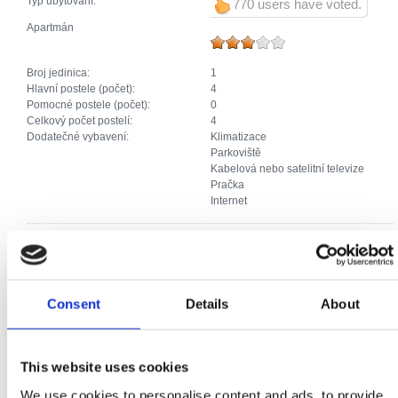
Typ ubytování:
770 users have voted.
Apartmán
Broj jedinica:
1
Hlavní postele (počet):
4
Pomocné postele (počet):
0
Celkový počet postelí:
4
Dodatečné vybavení:
Klimatizace
Parkoviště
Kabelová nebo satelitní televize
Pračka
Internet
Apartmán
Broj jedinica:
1
Consent
Details
About
Hlavní postele (počet):
2
Pomocné postele (počet):
1
Celkový počet postelí:
3
Dodatečné vybavení:
Klimatizace
This website uses cookies
Parkoviště
Kabelová nebo satelitní televize
We use cookies to personalise content and ads, to provide