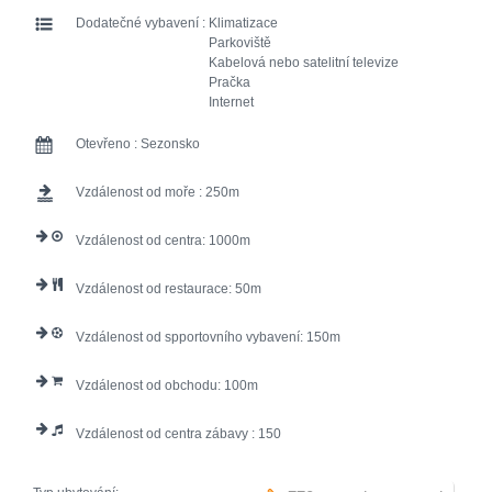
Dodatečné vybavení :
Klimatizace
Parkoviště
Kabelová nebo satelitní televize
Pračka
Internet
Otevřeno :
Sezonsko
Vzdálenost od moře :
250
Vzdálenost od centra:
1000
Vzdálenost od restaurace:
50
Vzdálenost od spportovního vybavení:
150
Vzdálenost od obchodu:
100
Vzdálenost od centra zábavy :
150