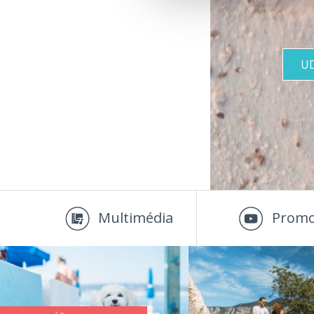
U
Multimédia
Promo