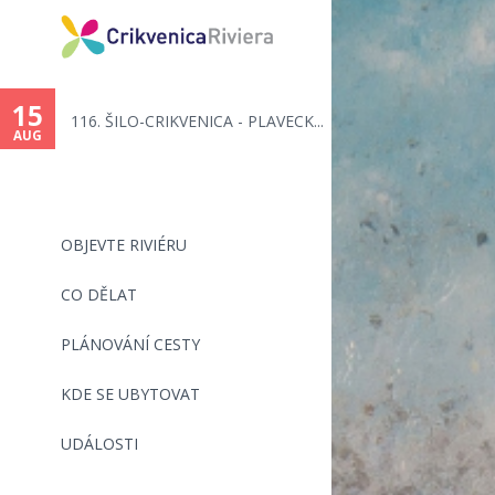
You
are
15
116. ŠILO-CRIKVENICA - PLAVECK...
here
AUG
OBJEVTE RIVIÉRU
CO DĚLAT
PLÁNOVÁNÍ CESTY
KDE SE UBYTOVAT
UDÁLOSTI