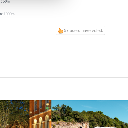
 :
50
ra:
1000
97 users have voted.