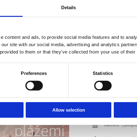
Details
Mogućnost organiziranja sv
Pogodno za: djecu, mlade, p
Adresa:
Šetalište V
e content and ads, to provide social media features and to analy
 our site with our social media, advertising and analytics partn
Město:
Crikvenica
 provided to them or that they’ve collected from your use of their
Kontaktní čísla :
Tel
Preferences
Statistics
E-Mail:
info@restau
Riviéra s
web:
www.restauran
Dodatečné vybaven
rásnějšími
Allow selection
plážemi
Otevřeno :
Cjelogod