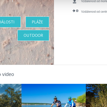
Vzdálenost od moře
Vzdálenost od cent
DÁLOSTI
PLÁŽE
OUTDOOR
 video