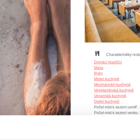
Charakteristiky rest
Domácí mazlíčci
Maso
Ryby
Místní kuchyně
Mezinárodní kuchyně
Vegetariánská kuchyně
Veganská kuchyně
Dietní kuchyně
Počet míst k sezení uvnitř :
Počet míst k sezení venku 
Način plaćanja: gotovina, k
Terasa - pogled more