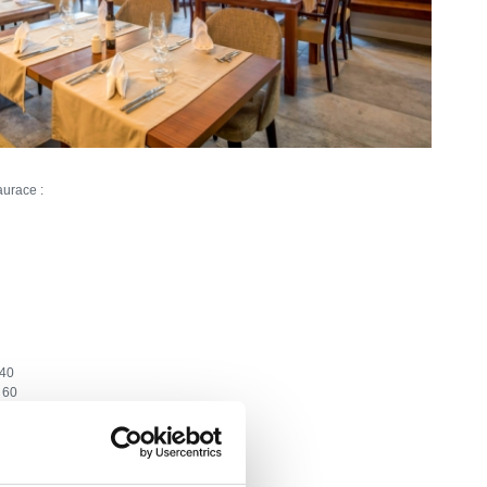
aurace :
40
:
60
artica