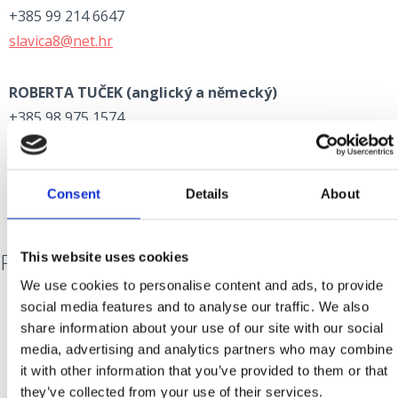
+385 99 214 6647
slavica8@net.hr
ROBERTA TUČEK
(anglický a německý)
+385 98 975 1574
roberta99ck@yahoo.com
Consent
Details
About
POŠTA
This website uses cookies
We use cookies to personalise content and ads, to provide
social media features and to analyse our traffic. We also
share information about your use of our site with our social
HP - HRVATSKA POŠTA d.d.
media, advertising and analytics partners who may combine
www.posta.hr
it with other information that you’ve provided to them or that
they’ve collected from your use of their services.