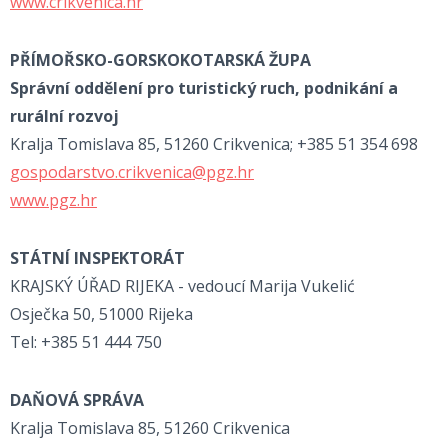
www.crikvenica.hr
PŘÍMOŘSKO-GORSKOKOTARSKÁ ŽUPA
Správní oddělení pro turistický ruch, podnikání a
rurální rozvoj
Kralja Tomislava 85, 51260 Crikvenica; +385 51 354 698
gospodarstvo.crikvenica@pgz.hr
www.pgz.hr
STÁTNÍ INSPEKTORÁT
KRAJSKÝ ÚŘAD RIJEKA - vedoucí Marija Vukelić
Osječka 50, 51000 Rijeka
Tel: +385 51 444 750
DAŇOVÁ SPRÁVA
Kralja Tomislava 85, 51260 Crikvenica