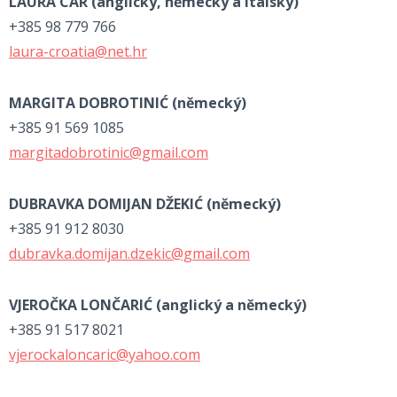
LAURA CAR (
anglický, německý a italský)
+385 98 779 766
laura-croatia@net.hr
MARGITA DOBROTINIĆ (
německý)
+385 91 569 1085
margitadobrotinic@gmail.com
DUBRAVKA DOMIJAN DŽEKIĆ
(německý)
+385 91 912 8030
dubravka.domijan.dzekic@gmail.com
VJEROČKA LONČARIĆ
(anglický a německý)
+385 91 517 8021
vjerockaloncaric@yahoo.com