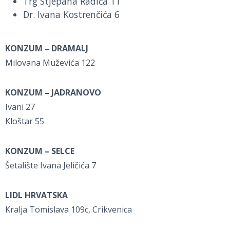
Trg Stjepana Radića 11
Dr. Ivana Kostrenčića 6
KONZUM – DRAMALJ
Milovana Muževića 122
KONZUM – JADRANOVO
Ivani 27
Kloštar 55
KONZUM – SELCE
Šetalište Ivana Jeličića 7
LIDL HRVATSKA
Kralja Tomislava 109c, Crikvenica