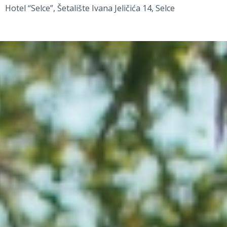
Hotel “Selce”, Šetalište Ivana Jeličića 14, Selce