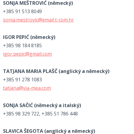
SONJA MEŠTROVIĆ
(německý)
+385 91 513 8049
sonia.mestrovic@email.t-com.hr
IGOR PEPIĆ (
německý)
+385 98 184 8185
igor.pepic@gmail.com
TATJANA MARIA PLAŠČ
(anglický a německý)
+385 91 278 1083
tatjana@via-mea.com
SONJA SAČIĆ (
německý a italský)
+385 98 329 722, +385 51 786 448
SLAVICA ŠEGOTA
(anglický a německý)