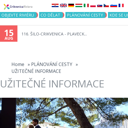
Jump to navigation
OBJEVTE RIVIÉRU
CO DĚLAT
PLÁNOVÁNÍ CESTY
KDE SE 
15
116. ŠILO-CRIKVENICA - PLAVECK...
AUG
You
are
Home
»
PLÁNOVÁNÍ CESTY
»
UŽITEČNÉ INFORMACE
here
UŽITEČNÉ INFORMACE