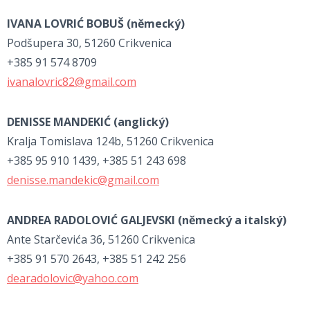
IVANA LOVRIĆ BOBUŠ (
německý)
Podšupera 30, 51260 Crikvenica
+385 91 574 8709
ivanalovric82@gmail.com
DENISSE MANDEKIĆ (
anglický)
Kralja Tomislava 124b, 51260 Crikvenica
+385 95 910 1439, +385 51 243 698
denisse.mandekic@gmail.com
ANDREA RADOLOVIĆ GALJEVSKI (
německý a italský)
Ante Starčevića 36, 51260 Crikvenica
+385 91 570 2643, +385 51 242 256
dearadolovic@yahoo.com