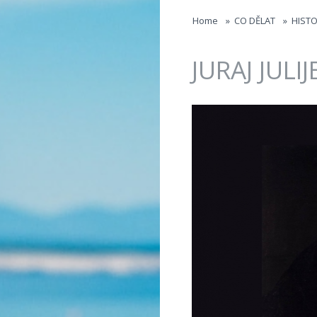
Jump to navigation
Home
»
CO DĚLAT
»
HISTO
JURAJ JULI