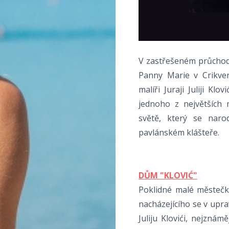
V zastřešeném průchod
Panny Marie v Crikven
malíři Juraji Juliji Kl
jednoho z největších 
světě, který se naro
pavlánském klášteře.
DŮM "KLOVIĆ"
Poklidné malé městečk
nacházejícího se v upra
Juliju Klovići, nejznám