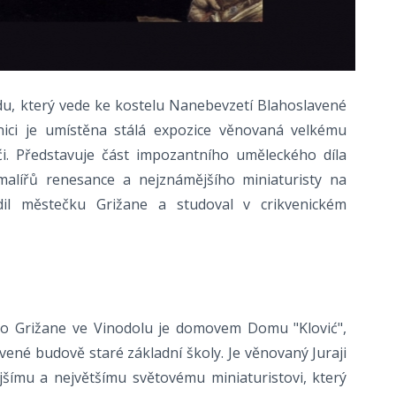
u, který vede ke kostelu Nanebevzetí Blahoslavené
ici je umístěna stálá expozice věnovaná velkému
ovići. Představuje část impozantního uměleckého díla
malířů renesance a nejznámějšího miniaturisty na
dil městečku Grižane a studoval v crikvenickém
o Grižane ve Vinodolu je domovem Domu "Klović",
vené budově staré základní školy. Je věnovaný Juraji
ějšímu a největšímu světovému miniaturistovi, který