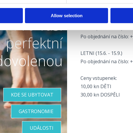
info@tz-vinodol.hr
Allow selection
Pro vaši
Otevírací doba:
ZIMNI (15.9. - 15.6.)
Po objednání na číslo: 
perfektní
LETNI (15.6. - 15.9.)
dovolenou
Po objednání na číslo: 
Ceny vstupenek:
10,00 kn DĚTI
KDE SE UBYTOVAT
30,00 kn DOSPĚLI
GASTRONOMIE
UDÁLOSTI