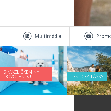
Multimédia
Promo
S MAZLÍČKEM NA
DOVOLENOU
CESTIČKA LÁSKY