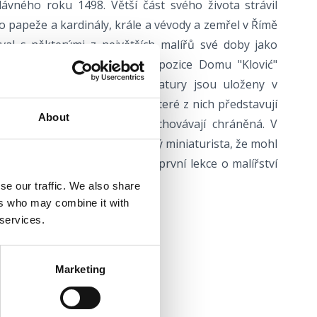
ávného roku 1498. Větší část svého života strávil
o papeže a kardinály, krále a vévody a zemřel v Římě
val s některými z největších malířů své doby jako
a El Greco. Stálá výstavní expozice Domu "Klović"
ćových prací (originální miniatury jsou uloženy v
chivech po celém světě), a některé z nich představují
About
 možné spatřit, protože se uchovávají chráněná. V
raduje, že Klović byl tak skvělý miniaturista, že mohl
t celou "Poslední večeři", a první lekce o malířství
kvenickém pavlánském klášteře.
se our traffic. We also share
ers who may combine it with
 services.
Marketing
91 248 7301