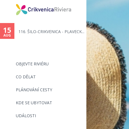
You
are
15
116. ŠILO-CRIKVENICA - PLAVECK...
here
AUG
OBJEVTE RIVIÉRU
CO DĚLAT
PLÁNOVÁNÍ CESTY
KDE SE UBYTOVAT
UDÁLOSTI