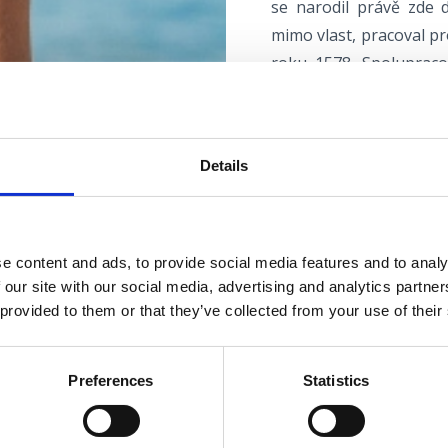
se narodil právě zde d
mimo vlast, pracoval pr
roku 1578. Spolupraco
Michelangelo, Vasari 
zahrnuje repliky Klovi
muzeích, galeriích a ar
Details
díla, která jinak není
národním vyprávění se t
na nehtu palce namalova
dostal v někdejším cri
e content and ads, to provide social media features and to analy
 our site with our social media, advertising and analytics partn
 provided to them or that they’ve collected from your use of their
Preferences
Statistics
Info:
Grižane 45, Grižane
+385 51 248 730, +385 