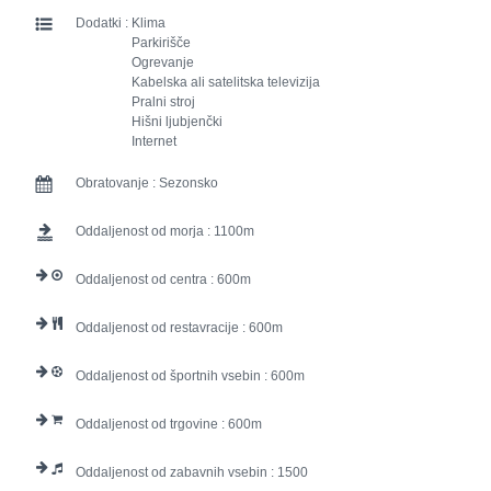
Dodatki :
Klima
Parkirišče
Ogrevanje
Kabelska ali satelitska televizija
Pralni stroj
Hišni ljubjenčki
Internet
Obratovanje :
Sezonsko
Oddaljenost od morja :
1100
Oddaljenost od centra :
600
Oddaljenost od restavracije :
600
Oddaljenost od športnih vsebin :
600
Oddaljenost od trgovine :
600
Oddaljenost od zabavnih vsebin :
1500