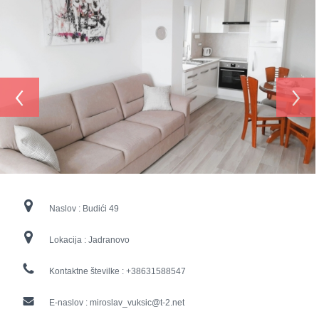
‹
›
Naslov :
Budići 49
Lokacija :
Jadranovo
Kontaktne številke :
+38631588547
E-naslov :
miroslav_vuksic@t-2.net