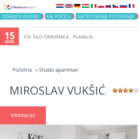
Jump to navigation
ODKRIJTE RIVIERO
KAJ POČETI
NAČRTOVANJE POTOVANJA
15
116. ŠILO-CRIKVENICA - PLAVALN...
AUG
You
are
Početna
»
Studio apartman
here
MIROSLAV VUKŠIĆ
Informacije