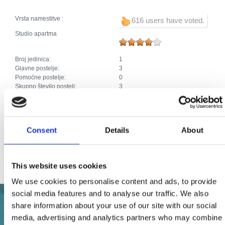
Vrsta namestitve :
616 users have voted.
Studio apartma
Broj jedinica:
1
Glavne postelje:
3
Pomoćne postelje:
0
Skupno število postelj:
3
Dodaci:
Klima
Parkirišče
Ogrevanje
Kabelska ali satelitska televizija
Consent
Details
About
Pralni stroj
Hišni ljubjenčki
Internet
This website uses cookies
We use cookies to personalise content and ads, to provide
social media features and to analyse our traffic. We also
share information about your use of our site with our social
media, advertising and analytics partners who may combine