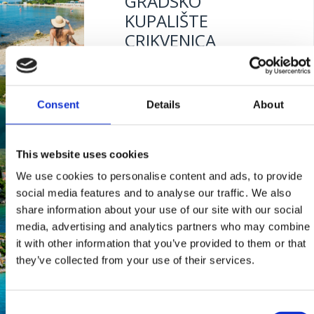
GRADSKO
KUPALIŠTE
CRIKVENICA
GRABROVA
Mjesto:
Mjesto: Crikvenica
Consent
Details
About
Mjesto:
Mjesto: Jadranovo
This website uses cookies
VALI
We use cookies to personalise content and ads, to provide
social media features and to analyse our traffic. We also
share information about your use of our site with our social
Mjesto:
Mjesto: Dramalj
media, advertising and analytics partners who may combine
it with other information that you’ve provided to them or that
POLAČA
they’ve collected from your use of their services.
Mjesto:
Mjesto: Selce
Consent