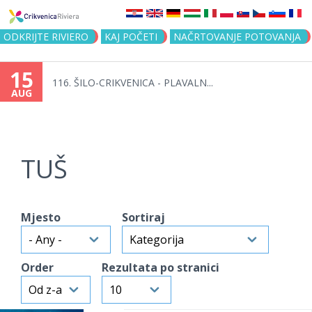
Jump to navigation
ODKRIJTE RIVIERO
KAJ POČETI
NAČRTOVANJE POTOVANJA
15
116. ŠILO-CRIKVENICA - PLAVALN...
AUG
TUŠ
Mjesto
Sortiraj
Order
Rezultata po stranici