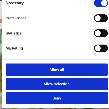
Necessary
Selection
1
2
next ›
last »
Pages
Preferences
Statistics
Marketing
Allow all
Allow selection
Deny