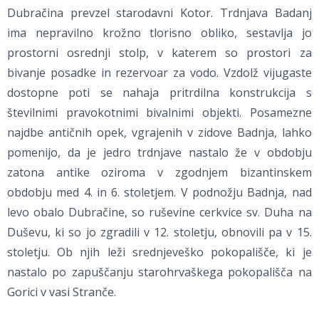
Dubračina prevzel starodavni Kotor. Trdnjava Badanj
ima nepravilno krožno tlorisno obliko, sestavlja jo
prostorni osrednji stolp, v katerem so prostori za
bivanje posadke in rezervoar za vodo. Vzdolž vijugaste
dostopne poti se nahaja pritrdilna konstrukcija s
številnimi pravokotnimi bivalnimi objekti. Posamezne
najdbe antičnih opek, vgrajenih v zidove Badnja, lahko
pomenijo, da je jedro trdnjave nastalo že v obdobju
zatona antike oziroma v zgodnjem bizantinskem
obdobju med 4. in 6. stoletjem. V podnožju Badnja, nad
levo obalo Dubračine, so ruševine cerkvice sv. Duha na
Duševu, ki so jo zgradili v 12. stoletju, obnovili pa v 15.
stoletju. Ob njih leži srednjeveško pokopališče, ki je
nastalo po zapuščanju starohrvaškega pokopališča na
Gorici v vasi Stranče.