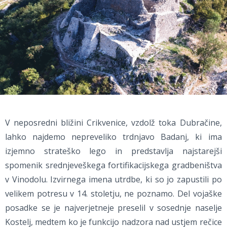
V neposredni bližini Crikvenice, vzdolž toka Dubračine,
lahko najdemo nepreveliko trdnjavo Badanj, ki ima
izjemno strateško lego in predstavlja najstarejši
spomenik srednjeveškega fortifikacijskega gradbeništva
v Vinodolu. Izvirnega imena utrdbe, ki so jo zapustili po
velikem potresu v 14. stoletju, ne poznamo. Del vojaške
posadke se je najverjetneje preselil v sosednje naselje
Kostelj, medtem ko je funkcijo nadzora nad ustjem rečice