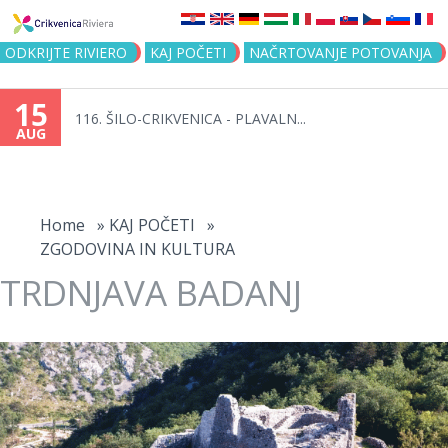
Jump to navigation
ODKRIJTE RIVIERO
KAJ POČETI
NAČRTOVANJE POTOVANJA
15
116. ŠILO-CRIKVENICA - PLAVALN...
AUG
You
are
Home
»
KAJ POČETI
»
ZGODOVINA IN KULTURA
here
TRDNJAVA BADANJ