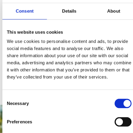
ŠRK OSLIĆ - Selce
Consent
Details
About
Šetalište Ivana Jeličića 9, Selce
+ 385 91 555 6083
This website uses cookies
We use cookies to personalise content and ads, to provide
social media features and to analyse our traffic. We also
share information about your use of our site with our social
FISHING WITH WORLD CHAMPION MAURO LUKŠIĆ
media, advertising and analytics partners who may combine
Jadranovo
it with other information that you’ve provided to them or that
+385 99 334 0427
they’ve collected from your use of their services.
mauro.luksic@yahoo.com
Consent
Necessary
Selection
Preferences