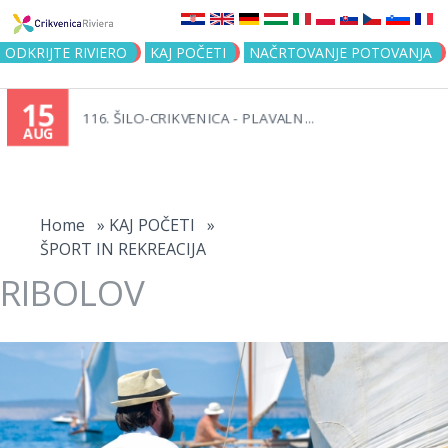
Jump to navigation
ODKRIJTE RIVIERO
KAJ POČETI
NAČRTOVANJE POTOVANJA
15
116. ŠILO-CRIKVENICA - PLAVALN...
AUG
You
are
Home
»
KAJ POČETI
»
ŠPORT IN REKREACIJA
here
RIBOLOV