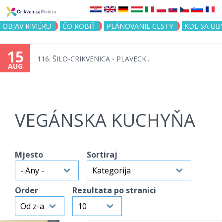
Jump to navigation
OBJAV RIVIÉRU
ČO ROBIŤ
PLÁNOVANIE CESTY
KDE SA UB
15
116. ŠILO-CRIKVENICA - PLAVECK...
AUG
VEGÁNSKA KUCHYŇA
Mjesto
Sortiraj
Order
Rezultata po stranici