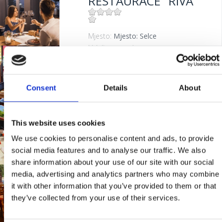
RESTAURACE "RIVA"
Mjesto:
Mjesto: Selce
Udaljenost od mora:
0 m
PIZZERIA "GUŠTI"
Consent
Details
About
Mjesto:
Mjesto: Crikvenica
Udaljenost od mora:
300 m
RESTAURANT
This website uses cookies
DOMINO
We use cookies to personalise content and ads, to provide
social media features and to analyse our traffic. We also
share information about your use of our site with our social
Mjesto:
Mjesto: Dramalj
media, advertising and analytics partners who may combine
RESTAURANT
it with other information that you’ve provided to them or that
"KANTUNIĆ"
they’ve collected from your use of their services.