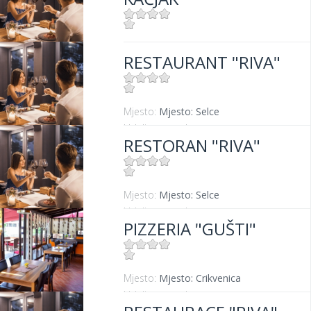
Mjesto:
Mjesto: Dramalj
RESTAURANT "RIVA"
Udaljenost od mora:
10 m
Mjesto:
Mjesto: Selce
Udaljenost od mora:
0 m
RESTORAN "RIVA"
Mjesto:
Mjesto: Selce
Udaljenost od mora:
0 m
PIZZERIA "GUŠTI"
Mjesto:
Mjesto: Crikvenica
Udaljenost od mora:
300 m