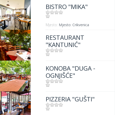
BISTRO "MIKA"
Mjesto:
Mjesto: Crikvenica
Udaljenost od mora:
400 m
RESTAURANT
"KANTUNIĆ"
Mjesto:
Mjesto: Selce
KONOBA "DUGA -
Udaljenost od mora:
10 m
OGNJIŠĆE"
Mjesto:
Mjesto: Crikvenica
PIZZERIA "GUŠTI"
Udaljenost od mora:
300 m