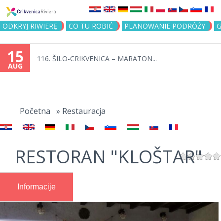
Jump to navigation
ODKRYJ RIWIERĘ
CO TU ROBIĆ
PLANOWANIE PODRÓŻY
G
15
116. ŠILO-CRIKVENICA – MARATON...
AUG
You
are
Početna
»
Restauracja
here
RESTORAN "KLOŠTAR"
Informacije