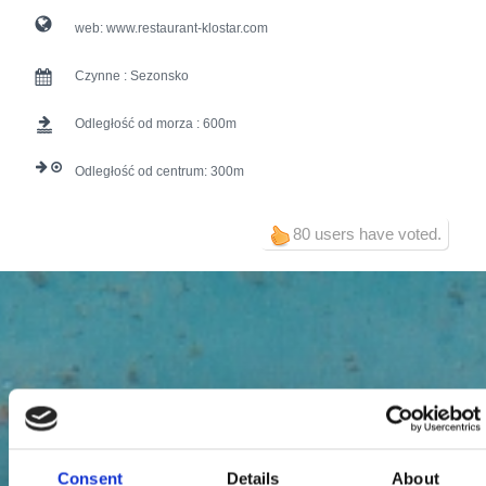
web:
www.restaurant-klostar.com
Czynne :
Sezonsko
Odległość od morza :
600
Odległość od centrum:
300
80 users have voted.
Consent
Details
About