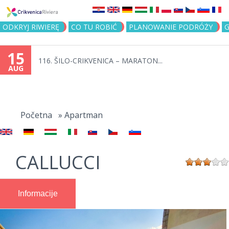
Jump to navigation
ODKRYJ RIWIERĘ
CO TU ROBIĆ
PLANOWANIE PODRÓŻY
G
15
116. ŠILO-CRIKVENICA – MARATON...
AUG
You
are
Početna
»
Apartman
here
CALLUCCI
Informacije