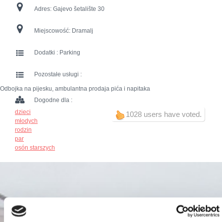
Adres:
Gajevo šetalište 30
Miejscowość:
Dramalj
Dodatki :
Parking
Pozostałe usługi :
Odbojka na pijesku, ambulantna prodaja pića i napitaka
Dogodne dla :
dzieci
1028 users have voted.
młodych
rodzin
par
osón starszych