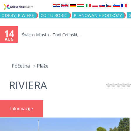
Jump to navigation
ODKRYJ RIWIERĘ
CO TU ROBIĆ
PLANOWANIE PODRÓŻY
G
14
Święto Miasta - Toni Cetinski,...
AUG
You
are
Početna
»
Plaže
here
RIVIERA
Informacije