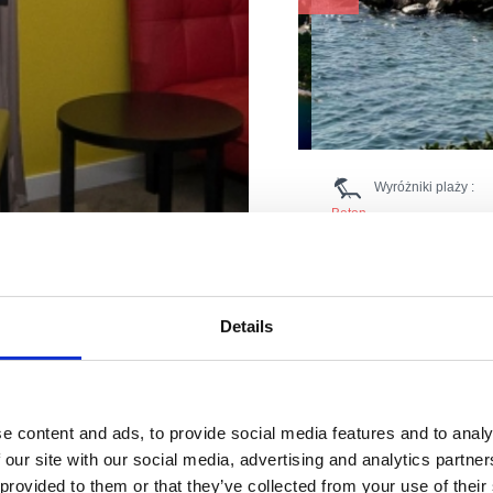
Wyróżniki plaży :
Beton
Przebieralnie
Leżaki i parasole
Parking
Boje
Restauracja
Details
Lody
Żwir
Prysznic
waterowan
Obiekt gastronomiczny
Toaleta
e content and ads, to provide social media features and to analy
e w Twoim
Ostala ponuda: pedaline, 
 our site with our social media, advertising and analytics partn
 provided to them or that they’ve collected from your use of their