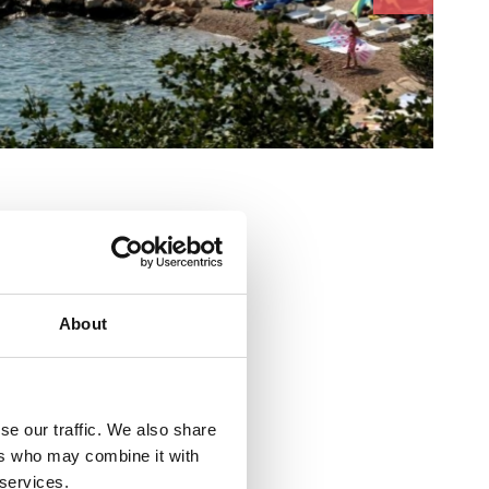
About
se our traffic. We also share
sadržaj za djecu
ers who may combine it with
 services.