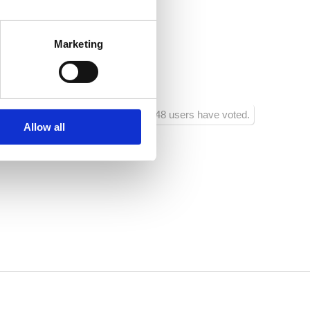
aće Domijan 3
Marketing
lj
1048 users have voted.
Allow all