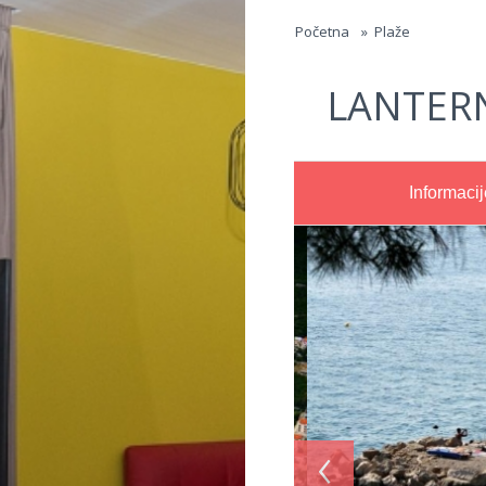
Jump to navigation
Početna
»
Plaže
LANTER
Informacij
‹