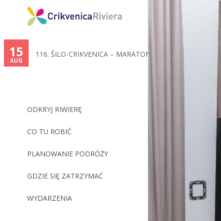
You
are
15
116. ŠILO-CRIKVENICA – MARATON...
here
AUG
ODKRYJ RIWIERĘ
CO TU ROBIĆ
PLANOWANIE PODRÓŻY
GDZIE SIĘ ZATRZYMAĆ
WYDARZENIA