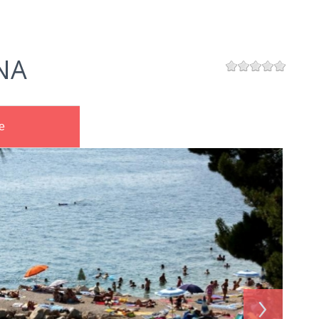
NA
e
›