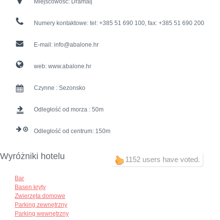
Miejscowość:
Dramalj
Numery kontaktowe:
tel: +385 51 690 100, fax: +385 51 690 200
E-mail:
info@abalone.hr
web:
www.abalone.hr
Czynne :
Sezonsko
Odległość od morza :
50
Odległość od centrum:
150
Wyróżniki hotelu
1152 users have voted.
Bar
Basen kryty
Zwierzęta domowe
Parking zewnętrzny
Parking wewnętrzny