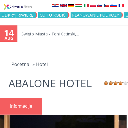
Jump to navigation
ODKRYJ RIWIERĘ
CO TU ROBIĆ
PLANOWANIE PODRÓŻY
G
14
Święto Miasta - Toni Cetinski,...
AUG
You
are
Početna
»
Hotel
here
ABALONE HOTEL
Informacije