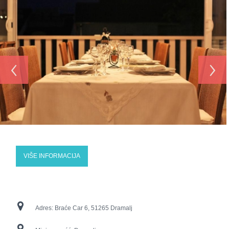
‹
›
VIŠE INFORMACIJA
Adres:
Braće Car 6, 51265 Dramalj