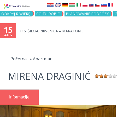
Jump to navigation
ODKRYJ RIWIERĘ
CO TU ROBIĆ
PLANOWANIE PODRÓŻY
G
15
116. ŠILO-CRIKVENICA – MARATON...
AUG
You
are
Početna
»
Apartman
here
MIRENA DRAGINIĆ
Informacije