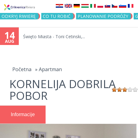
Jump to navigation
ODKRYJ RIWIERĘ
CO TU ROBIĆ
PLANOWANIE PODRÓŻY
G
14
Święto Miasta - Toni Cetinski,...
AUG
You
are
Početna
»
Apartman
KORNELIJA DOBRILA
here
POBOR
Informacije