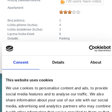
Rodzaj zakwaterowania :
739 users have voted.
Apartament
Broj jedinica:
1
Łóżka główne (liczba):
4
Łóżka dodatkowe (liczba):
2
Łączna liczba łóżek:
6
Dodatki:
Parking
SAT TV
Perilica
Zwierzęta domowe
Priključak za internet
Consent
Details
About
This website uses cookies
We use cookies to personalise content and ads, to provide
social media features and to analyse our traffic. We also
share information about your use of our site with our social
media, advertising and analytics partners who may combine
it with other information that you’ve provided to them or that