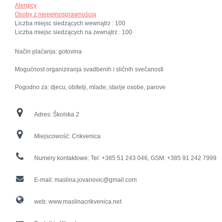
Alergicy
Osoby z niepełnosprawnością
Liczba miejsc siedzących wewnątrz :
100
Liczba miejsc siedzących na zewnątrz :
100
Način plaćanja: gotovina
Mogućnost organiziranja svadbenih i sličnih svečanosti
Pogodno za: djecu, obitelji, mlade, starije osobe, parove
Adres:
Školska 2
Miejscowość:
Crikvenica
Numery kontaktowe:
Tel: +385 51 243 046, GSM: +385 91 242 7999
E-mail:
maslina.jovanovic@gmail.com
web:
www.maslinacrikvenica.net