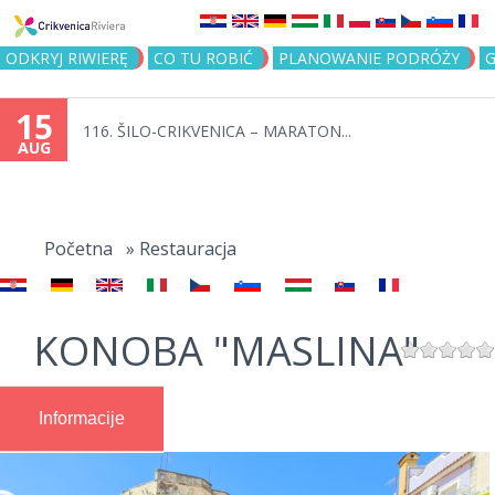
Jump to navigation
ODKRYJ RIWIERĘ
CO TU ROBIĆ
PLANOWANIE PODRÓŻY
G
15
116. ŠILO-CRIKVENICA – MARATON...
AUG
You
are
Početna
»
Restauracja
here
KONOBA "MASLINA"
Informacije