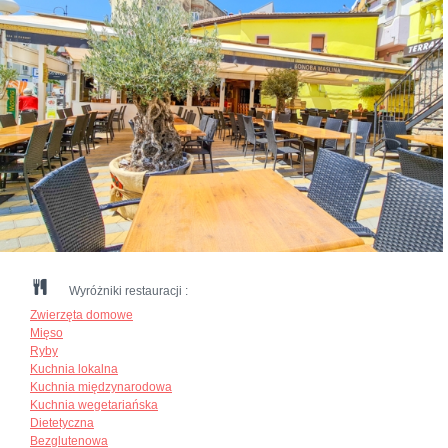
Wyróżniki restauracji :
Zwierzęta domowe
Mięso
Ryby
Kuchnia lokalna
Kuchnia międzynarodowa
Kuchnia wegetariańska
Dietetyczna
Bezglutenowa