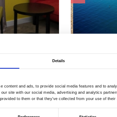
Wyróżniki plaży :
Przebieralnie
Leżaki i parasole
waterowan
Parking
Details
Lody
Żwir
e w Twoim
Prysznic
Obiekt gastronomiczny
e content and ads, to provide social media features and to analy
stylu
Adres:
Šetalište Vl
 our site with our social media, advertising and analytics partn
 provided to them or that they’ve collected from your use of their
Miejscowość:
Crikv
Dodatki :
Parking
Preferences
Statistics