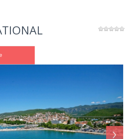
ATIONAL
e
›