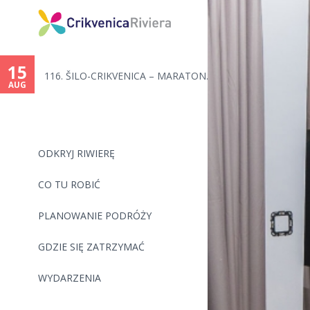
You
are
15
116. ŠILO-CRIKVENICA – MARATON...
here
AUG
ODKRYJ RIWIERĘ
CO TU ROBIĆ
PLANOWANIE PODRÓŻY
GDZIE SIĘ ZATRZYMAĆ
WYDARZENIA