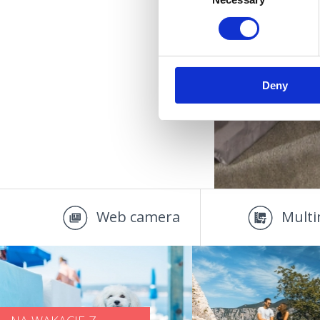
Selection
Deny
Web camera
Multi