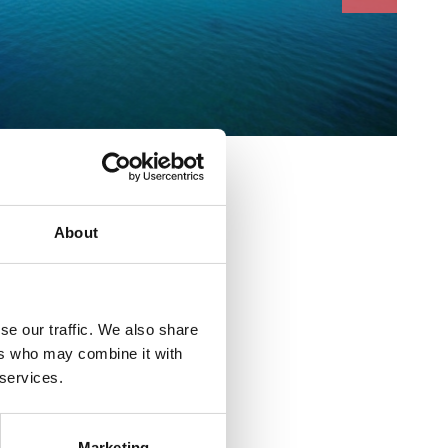
About
se our traffic. We also share
adimira Nazora 16
ers who may combine it with
 services.
enica
Marketing