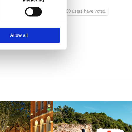
1380 users have voted.
Allow all