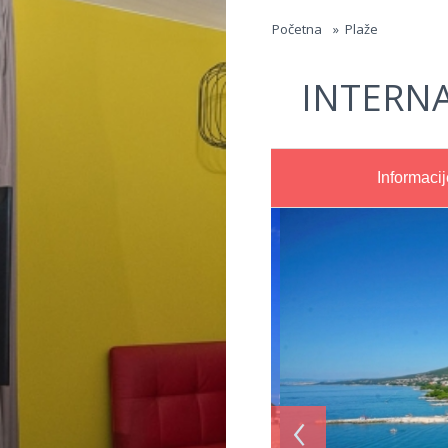
Jump to navigation
Početna
»
Plaže
INTERN
Informacij
‹