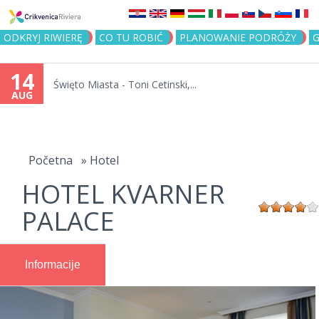
Jump to navigation
ODKRYJ RIWIERĘ
CO TU ROBIĆ
PLANOWANIE PODRÓŻY
G
14
Święto Miasta - Toni Cetinski,...
AUG
You
are
Početna
»
Hotel
HOTEL KVARNER
here
PALACE
Informacije