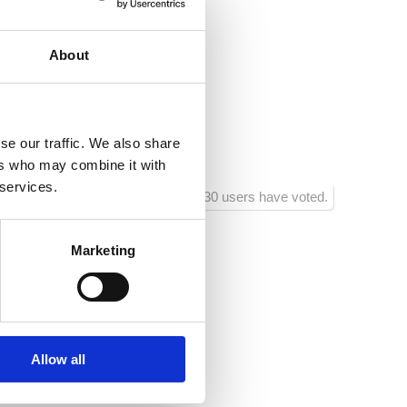
ikvenica.hr
About
 :
20
se our traffic. We also share
um:
700
ers who may combine it with
 services.
1230 users have voted.
Marketing
 niepełnosprawnością
Allow all