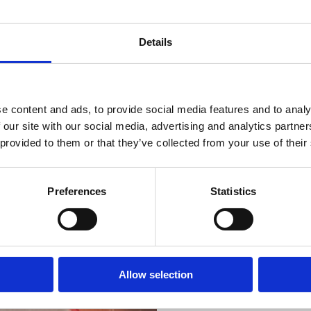
web:
www.jadran-cr
Details
Czynne :
Sezonsko
Odległość od morza
e content and ads, to provide social media features and to analy
Odległość od centr
 our site with our social media, advertising and analytics partn
 provided to them or that they’ve collected from your use of their
Wyróżniki hotelu
Bar
Basen odkryty
Preferences
Statistics
Łóżeczko dziecięce
Zwierzęta domowe
Riwiera z
Parking zewnętrzny
Przystosowane dla osób z
Wellness
piękniejszy
Allow selection
Rodzaj zakwaterowania :