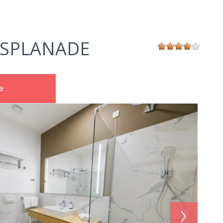
ESPLANADE
e
›