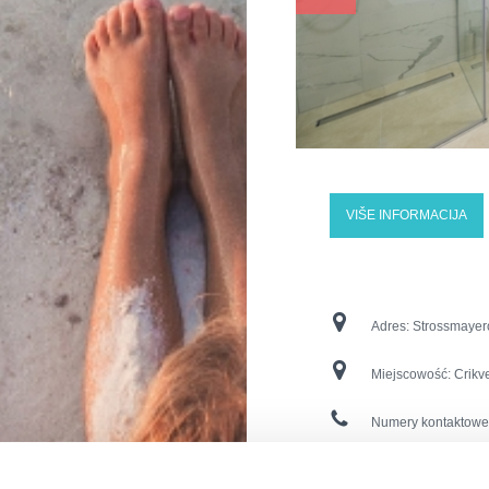
VIŠE INFORMACIJA
Adres:
Strossmayero
Miejscowość:
Crikv
Numery kontaktowe
E-mail:
esplanade@j