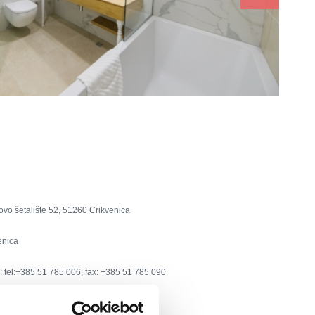
vo šetalište 52, 51260 Crikvenica
enica
:
tel:+385 51 785 006, fax: +385 51 785 090
adran-crikvenica.hr