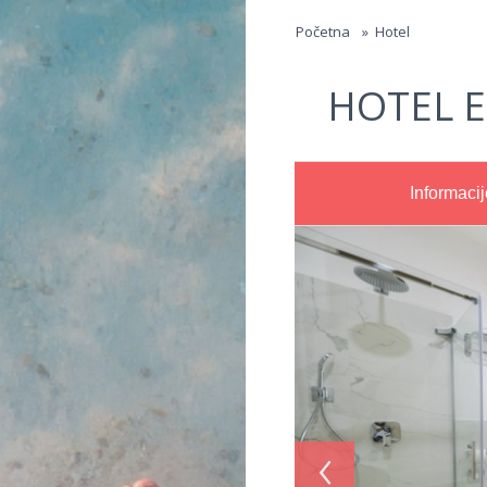
Jump to navigation
Početna
»
Hotel
HOTEL 
Informacij
‹