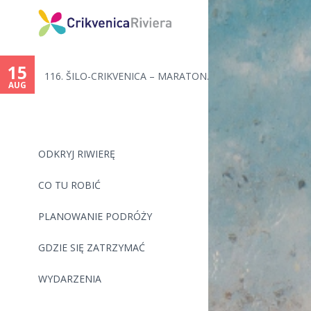
You
are
15
116. ŠILO-CRIKVENICA – MARATON...
here
AUG
ODKRYJ RIWIERĘ
CO TU ROBIĆ
PLANOWANIE PODRÓŻY
GDZIE SIĘ ZATRZYMAĆ
WYDARZENIA