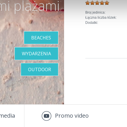
mi plażami
Broj jedinica:
Łączna liczba łóżek:
Dodatki:
BEACHES
WYDARZENIA
OUTDOOR
media
Promo video