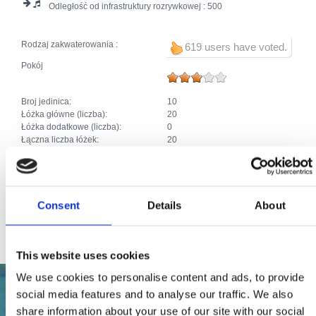
Odległość od infrastruktury rozrywkowej :
500
Rodzaj zakwaterowania :
619 users have voted.
Pokój
Broj jedinica:
10
Łóżka główne (liczba):
20
Łóżka dodatkowe (liczba):
0
Łączna liczba łóżek:
20
Dodatki:
Śniadanie
Klimat
Parking
Ogrzewanie
SAT TV
Consent
Details
About
Priključak za internet
This website uses cookies
We use cookies to personalise content and ads, to provide
social media features and to analyse our traffic. We also
share information about your use of our site with our social