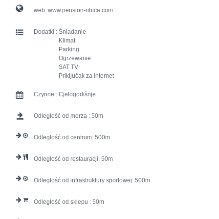
web:
www.pension-ribica.com
Dodatki :
Śniadanie
Klimat
Parking
Ogrzewanie
SAT TV
Priključak za internet
Czynne :
Cjelogodišnje
Odległość od morza :
50
Odległość od centrum:
500
Odległość od restauracji:
50
Odległość od infrastruktury sportowej:
500
Odległość od sklepu :
50