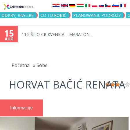
Jump to navigation
ODKRYJ RIWIERĘ
CO TU ROBIĆ
PLANOWANIE PODRÓŻY
G
15
116. ŠILO-CRIKVENICA – MARATON...
AUG
You
are
Početna
»
Sobe
here
HORVAT BAČIĆ RENATA
Informacije