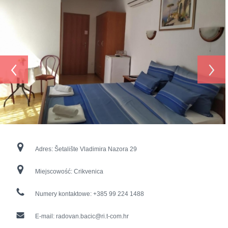
‹
›
Adres:
Šetalište Vladimira Nazora 29
Miejscowość:
Crikvenica
Numery kontaktowe:
+385 99 224 1488
E-mail:
radovan.bacic@ri.t-com.hr