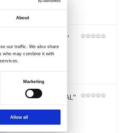
About
PIZZERIA "GUŠTI"
se our traffic. We also share
Mjesto:
Mjesto: Crikvenica
ers who may combine it with
Udaljenost od mora:
300 m
 services.
Marketing
RESTORAN "FERAL"
Mjesto:
Mjesto: Jadranovo
Udaljenost od mora:
5 m
Allow all