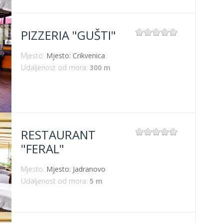
PIZZERIA "GUŠTI"
Mjesto:
Mjesto: Crikvenica
Udaljenost od mora:
300 m
RESTAURANT
"FERAL"
Mjesto:
Mjesto: Jadranovo
Udaljenost od mora:
5 m