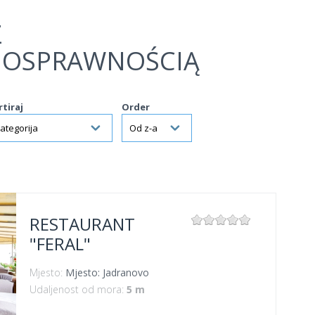
Z
NOSPRAWNOŚCIĄ
rtiraj
Order
RESTAURANT
"FERAL"
Mjesto:
Mjesto: Jadranovo
Udaljenost od mora:
5 m