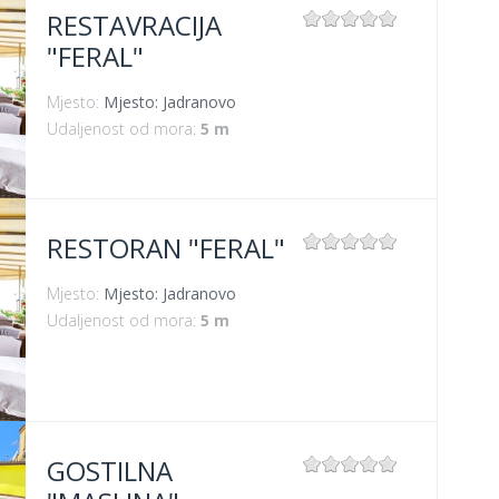
RESTAVRACIJA
"FERAL"
Mjesto:
Mjesto: Jadranovo
Udaljenost od mora:
5 m
RESTORAN "FERAL"
Mjesto:
Mjesto: Jadranovo
Udaljenost od mora:
5 m
GOSTILNA