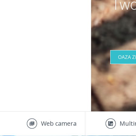
Two
OAZA 
Web camera
Multi