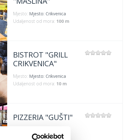
"MASLINA"
Mjesto:
Mjesto: Crikvenica
Udaljenost od mora:
100 m
BISTROT "GRILL
CRIKVENICA"
Mjesto:
Mjesto: Crikvenica
Udaljenost od mora:
10 m
PIZZERIA "GUŠTI"
Mjesto:
Mjesto: Crikvenica
Udaljenost od mora:
300 m