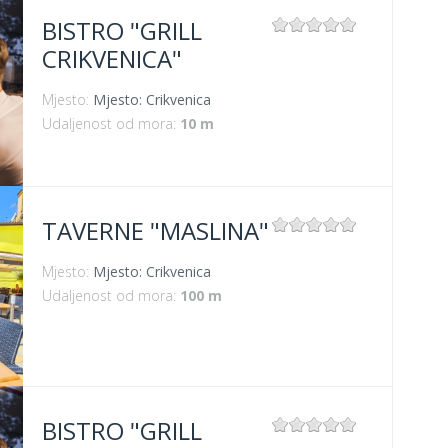
BISTRO "GRILL
CRIKVENICA"
Mjesto:
Mjesto: Crikvenica
Udaljenost od mora:
10 m
TAVERNE "MASLINA"
Mjesto:
Mjesto: Crikvenica
Udaljenost od mora:
100 m
BISTRO "GRILL