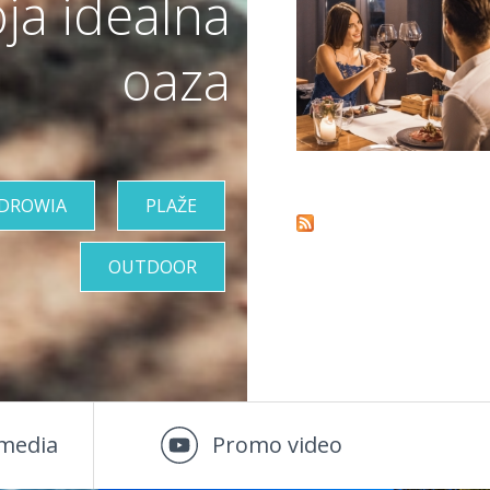
ja idealna
VIŠE INFORMACIJA
oaza
Pages
ZDROWIA
PLAŽE
OUTDOOR
media
Promo video