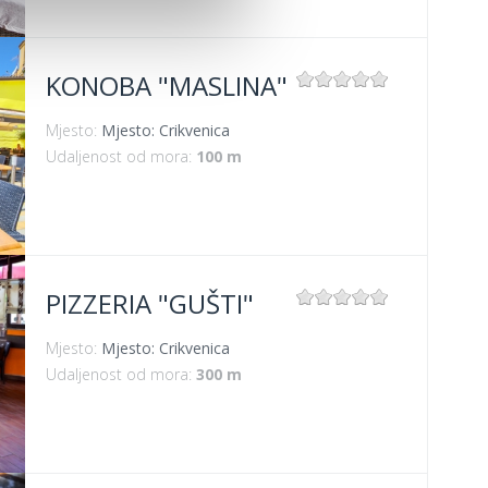
KONOBA "MASLINA"
Mjesto:
Mjesto: Crikvenica
Udaljenost od mora:
100 m
PIZZERIA "GUŠTI"
Mjesto:
Mjesto: Crikvenica
Udaljenost od mora:
300 m