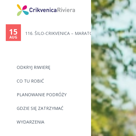
15
116. ŠILO-CRIKVENICA – MARATON...
AUG
ODKRYJ RIWIERĘ
CO TU ROBIĆ
PLANOWANIE PODRÓŻY
GDZIE SIĘ ZATRZYMAĆ
WYDARZENIA