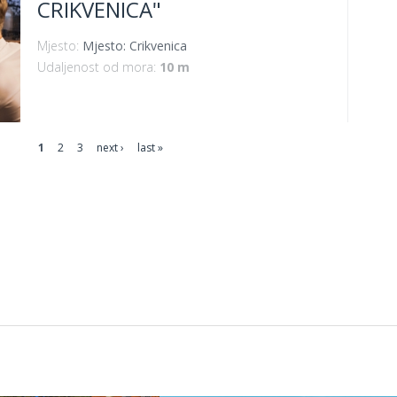
CRIKVENICA"
Mjesto:
Mjesto: Crikvenica
Udaljenost od mora:
10 m
1
2
3
next ›
last »