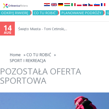
Jump to navigation
ODKRYJ RIWIERĘ
CO TU ROBIĆ
PLANOWANIE PODRÓŻY
G
14
Święto Miasta - Toni Cetinski,...
AUG
You
are
Home
»
CO TU ROBIĆ
»
SPORT I REKREACJA
here
POZOSTAŁA OFERTA
SPORTOWA