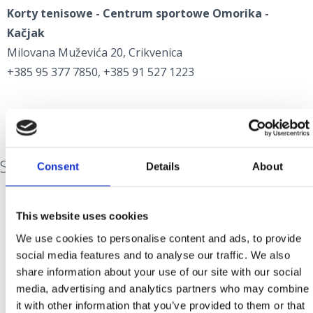
Korty tenisowe - Centrum sportowe Omorika -
Kačjak
Milovana Muževića 20, Crikvenica
+385 95 377 7850, +385 91 527 1223
SPORTY WODNE
Consent
Details
About
This website uses cookies
Urozmaić wakacje przygodą z dawką adrenaliną,
która uczyni je jeszcze atrakcyjniejszymi.
We use cookies to personalise content and ads, to provide
social media features and to analyse our traffic. We also
Przypływ adrenaliny poczujesz wybierając:
share information about your use of our site with our social
media, advertising and analytics partners who may combine
przejażdżkę na holowanych pontonach i
it with other information that you’ve provided to them or that