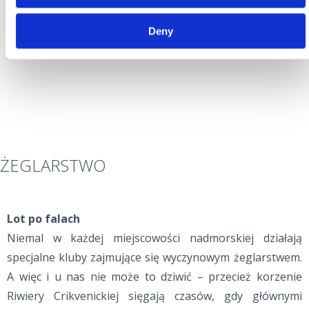
+385 98 625 715
Deny
vbedenk@gmail.com
www.selce.com.hr
ŻEGLARSTWO
Lot po falach
Niemal w każdej miejscowości nadmorskiej działają
specjalne kluby zajmujące się wyczynowym żeglarstwem.
A więc i u nas nie może to dziwić – przecież korzenie
Riwiery Crikvenickiej sięgają czasów, gdy głównymi