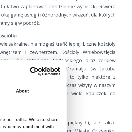
i łatwo zaplanować całodzienne wycieczki. Riwiera
eroką gamę usług i różnorodnych wrażeń, dla których
ramy się w podróż.
ościółki
wle sakralne, nie mogłeś trafić lepiej. Liczne kościoły
 wnętrzem i zewnętrzem. Kościoły Wniebowzięcia
anny i św. Antoniego Padewskiego oraz cerkiew
nicy, kościół św. Heleny w Dramalju, św. Jakuba
 i św. Katarzyny w Selcach, to tylko niektóre z
órych nie można przegapić podczas wizyty w naszym
About
aw – wciąż zostanie jeszcze wiele kapliczek do
razem.
lu
se our traffic. We also share
iem kultury (zwłaszcza sztuk pięknych), ale także
ers who may combine it with
zdecydowanie zwiedzić Muzeum Miasta Crikvenicy.