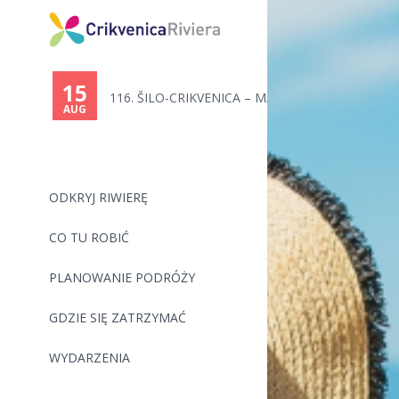
You
are
15
116. ŠILO-CRIKVENICA – MARATON...
here
AUG
ODKRYJ RIWIERĘ
CO TU ROBIĆ
PLANOWANIE PODRÓŻY
GDZIE SIĘ ZATRZYMAĆ
WYDARZENIA