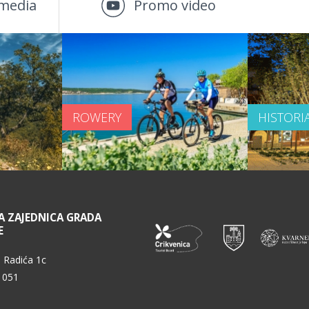
media
Promo video
ROWERY
HISTORI
A ZAJEDNICA GRADA
E
 Radića 1c
 051