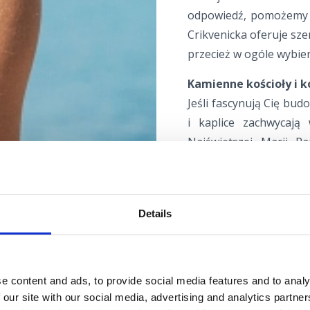
odpowiedź, pomożemy C
Crikvenicka oferuje sz
przecież w ogóle wybie
Kamienne kościoły i k
Jeśli fascynują Cię budo
i kaplice zachwycają
Najświętszej Marii P
prawosławna w Crikve
Apostoła w Jadranovie
większych świątyń, kt
Details
regionie. Ale bez ob
zwiedzenia następnym 
Sztuka w morskim sty
e content and ads, to provide social media features and to analy
Jeśli jesteś miłośnik
 our site with our social media, advertising and analytics partn
tradycji, powinieneś 