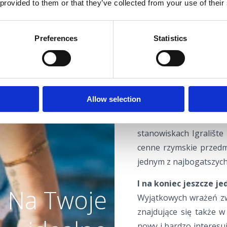
 provided to them or that they’ve collected from your use of their
Można w nim podziwiać
historyczne i rybacki
Preferences
Statistics
wpadając do Galerii Mi
wielu interesujących ar
Stanowiska archeolog
Wszystkim fascynat
Allow selection
świadczących o bogaty
terenie oraz, co ci
stanowiskach Igralište
cenne rzymskie przedmi
jednym z najbogatszych
I na koniec jeszcze je
Na Twoje
Wyjątkowych wrażeń zw
znajdujące się także w
nowy i bardzo interesuj