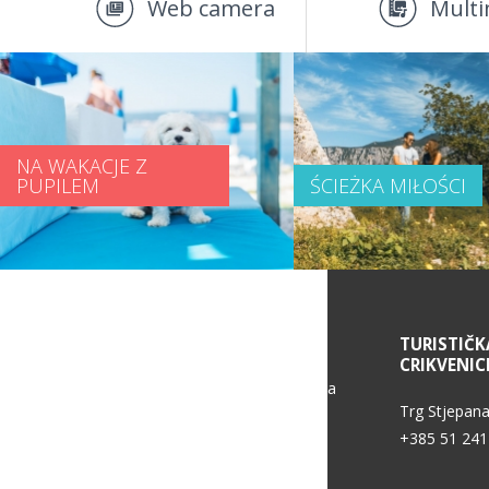
Web camera
Multi
NA WAKACJE Z
PUPILEM
ŚCIEŻKA MIŁOŚCI
SERVICE INFORMATION
TURISTIČK
CRIKVENIC
Politika zaštite osobnih podataka
Trg Stjepana
+385 51 241