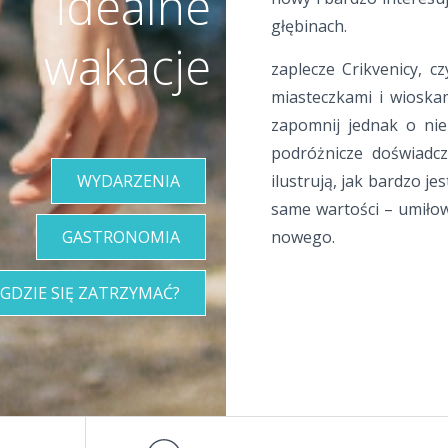
idealne
głębinach.
wakacje
zaplecze Crikvenicy, c
miasteczkami i wioskami
zapomnij jednak o nie
podróżnicze doświadcze
WYDARZENIA
ilustrują, jak bardzo j
same wartości – umiłow
GASTRONOMIA
nowego.
GDZIE SIĘ ZATRZYMAĆ?