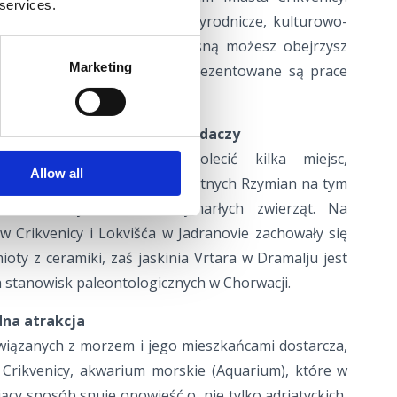
 services.
 zbiory archeologiczne, przyrodnicze, kulturowo-
e. Znakomitą sztukę współczesną możesz obejrzysz
Marketing
ejskiej w Crikvenicy, gdzie prezentowane są prace
tystów.
iczne dla niestrudzonych badaczy
om archeologii możemy polecić kilka miejsc,
Allow all
m i dynamicznym życiu starożytnych Rzymian na tym
ekawe, o życiu dawno wymarłych zwierząt. Na
 w Crikvenicy i Lokvišća w Jadranovie zachowały się
oty z ceramiki, zaś jaskinia Vrtara w Dramalju jest
 stanowisk paleontologicznych w Chorwacji.
dna atrakcja
iązanych z morzem i jego mieszkańcami dostarcza,
 Crikvenicy, akwarium morskie (Aquarium), które w
ący sposób snuje opowieść o, nie tylko adriatyckich,