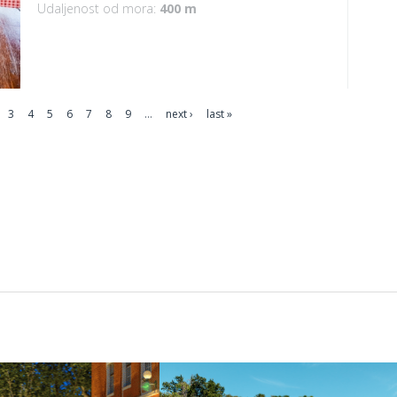
Udaljenost od mora:
400 m
3
4
5
6
7
8
9
…
next ›
last »