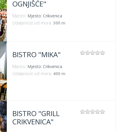
OGNJIŠĆE"
Mjesto:
Mjesto: Crikvenica
Udaljenost od mora:
300 m
BISTRO "MIKA"
Mjesto:
Mjesto: Crikvenica
Udaljenost od mora:
400 m
BISTRO "GRILL
CRIKVENICA"