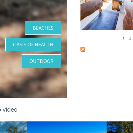
BEACHES
1
2
Pages
OASIS OF HEALTH
OUTDOOR
 video