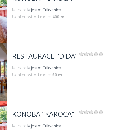
Mjesto:
Mjesto: Crikvenica
Udaljenost od mora:
400 m
RESTAURACE "DIDA"
Mjesto:
Mjesto: Crikvenica
Udaljenost od mora:
50 m
KONOBA "KAROCA"
Mjesto:
Mjesto: Crikvenica