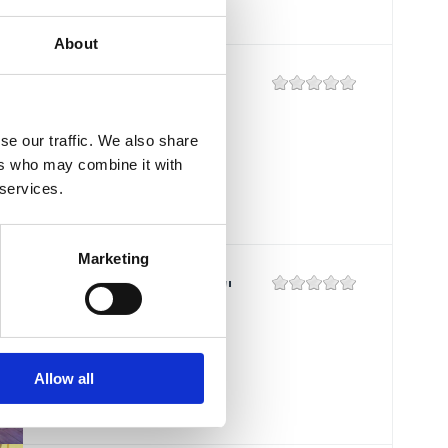
About
RESTAURANT
"DIDA"
se our traffic. We also share
Mjesto:
Mjesto: Crikvenica
ers who may combine it with
Udaljenost od mora:
50 m
 services.
Marketing
PIZZERIA "GUŠTI"
Mjesto:
Mjesto: Crikvenica
Udaljenost od mora:
300 m
Allow all