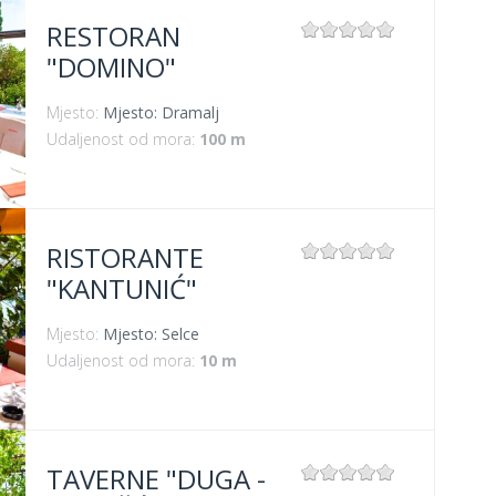
RESTORAN
"DOMINO"
Mjesto:
Mjesto: Dramalj
Udaljenost od mora:
100 m
RISTORANTE
"KANTUNIĆ"
Mjesto:
Mjesto: Selce
Udaljenost od mora:
10 m
TAVERNE "DUGA -