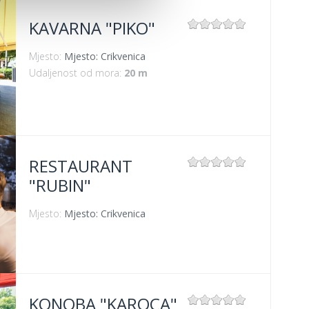
KAVARNA "PIKO"
Mjesto:
Mjesto: Crikvenica
Udaljenost od mora:
20 m
RESTAURANT
"RUBIN"
Mjesto:
Mjesto: Crikvenica
KONOBA "KAROCA"