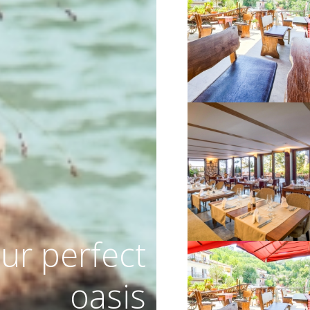
VIŠE INFORMACIJA
VIŠE INFORMACIJA
ur perfect
oasis
VIŠE INFORMACIJA