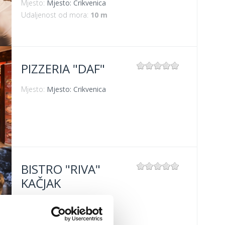
Mjesto:
Mjesto: Crikvenica
Udaljenost od mora:
10 m
PIZZERIA "DAF"
Mjesto:
Mjesto: Crikvenica
BISTRO "RIVA"
KAČJAK
Mjesto:
Mjesto: Dramalj
Udaljenost od mora:
10 m