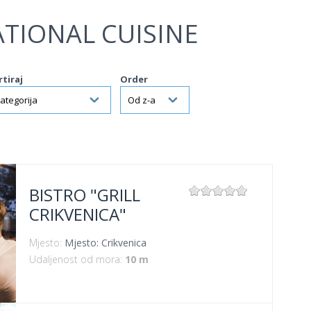
TIONAL CUISINE
rtiraj
Order
BISTRO "GRILL
CRIKVENICA"
Mjesto:
Mjesto: Crikvenica
Udaljenost od mora:
10 m