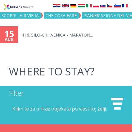
Jump to navigation
SCOPRI LA RIVIERA
CHE COSA FARE
PIANIFICAZIONE DEL VI
15
116. ŠILO-CRIKVENICA - MARATON...
AUG
WHERE TO STAY?
Filter
Kliknite za prikaz objekata po vlastitoj želji.