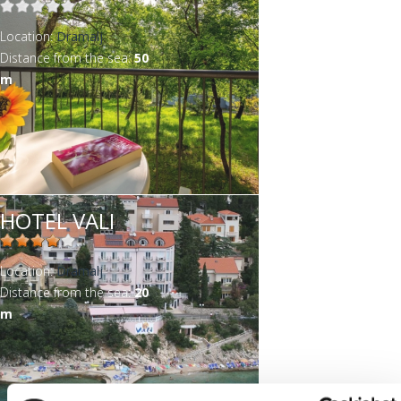
Location:
Dramalj
Distance from the sea:
50
m
HOTEL VALI
Location:
Dramalj
Distance from the sea:
20
m