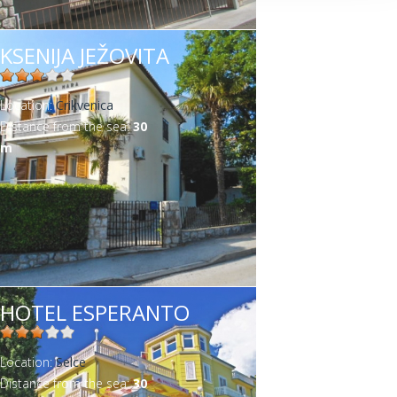
KSENIJA JEŽOVITA
Location:
Crikvenica
Distance from the sea:
30
m
HOTEL ESPERANTO
Location:
Selce
Distance from the sea:
30