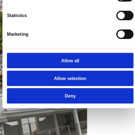
Distance from the sea:
450
m
Statistics
Marketing
Allow all
IVANA JELENOVIĆ
Allow selection
Location:
Crikvenica
Distance from the sea:
300
Deny
m