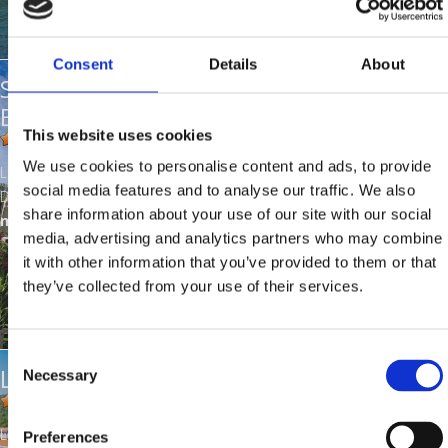
Consent
Details
About
SLOBODAN
BUTORAC
This website uses cookies
We use cookies to personalise content and ads, to provide
Location:
Dramalj
social media features and to analyse our traffic. We also
Distance from the sea:
150
share information about your use of our site with our social
m
media, advertising and analytics partners who may combine
it with other information that you’ve provided to them or that
they’ve collected from your use of their services.
Consent
LUCA MÜLLER
Necessary
Selection
Location:
Selce
Preferences