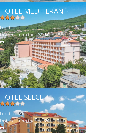
HOTEL MEDITERAN
Location:
Crikvenica
Distance from the sea:
30
m
HOTEL SELCE
Location:
Selce
Distance from the sea:
20
m