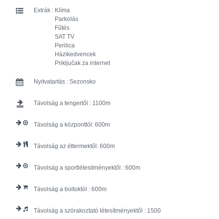
Extrák :
Klíma
Parkolás
Fűtés
SAT TV
Perilica
Házikedvencek
Priključak za internet
Nyitvatartás :
Sezonsko
Távolság a tengertől :
1100
Távolság a központtól:
600
Távolság az éttermektől:
600
Távolság a sportlétesitményektől :
600
Távolság a boltoktól :
600
Távolság a szórakoztató létesítményektől :
1500