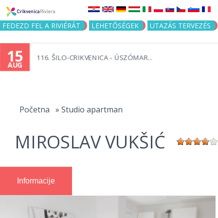
Jump to navigation
FEDEZD FEL A RIVIÉRÁT
LEHETŐSÉGEK
UTAZÁS TERVEZÉS
15
116. ŠILO-CRIKVENICA - ÚSZÓMAR...
AUG
You
are
Početna
»
Studio apartman
here
MIROSLAV VUKŠIĆ
Informacije