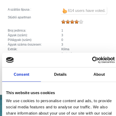
A szállás típusa :
614 users have voted.
Stúdió apartman
Broj jedinica:
1
Ágyak (szám):
3
Pótágyak (szám):
0
Ágyak száma összesen:
3
Extrák:
Klíma
Parkolás
Fűtés
SAT TV
Perilica
Házikedvencek
Consent
Details
About
Priključak za internet
This website uses cookies
We use cookies to personalise content and ads, to provide
social media features and to analyse our traffic. We also
share information about your use of our site with our social