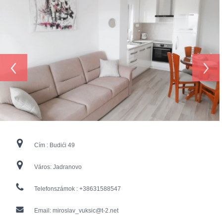
‹
›
Cím :
Budići 49
Város:
Jadranovo
Telefonszámok :
+38631588547
Email:
miroslav_vuksic@t-2.net