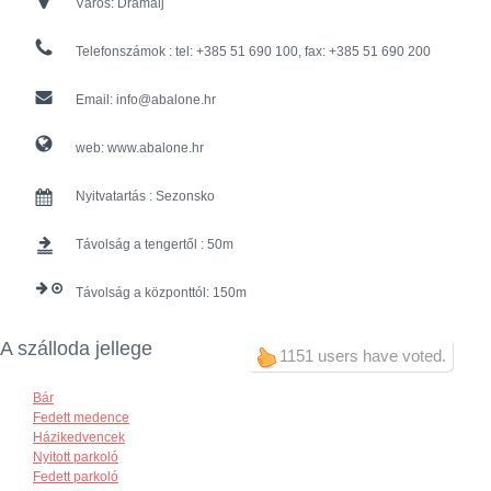
Város:
Dramalj
Telefonszámok :
tel: +385 51 690 100, fax: +385 51 690 200
Email:
info@abalone.hr
web:
www.abalone.hr
Nyitvatartás :
Sezonsko
Távolság a tengertől :
50
Távolság a központtól:
150
A szálloda jellege
1151 users have voted.
Bár
Fedett medence
Házikedvencek
Nyitott parkoló
Fedett parkoló