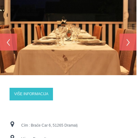
‹
›
VIŠE INFORMACIJA
Cím :
Braće Car 6, 51265 Dramalj