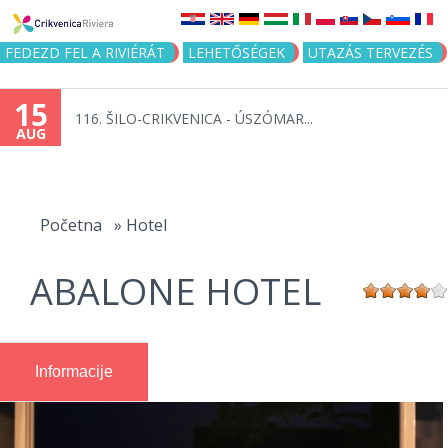
Jump to navigation
FEDEZD FEL A RIVIÉRÁT
LEHETŐSÉGEK
UTAZÁS TERVEZÉS
15
116. ŠILO-CRIKVENICA - ÚSZÓMAR...
AUG
You
are
Početna
»
Hotel
here
ABALONE HOTEL
Informacije