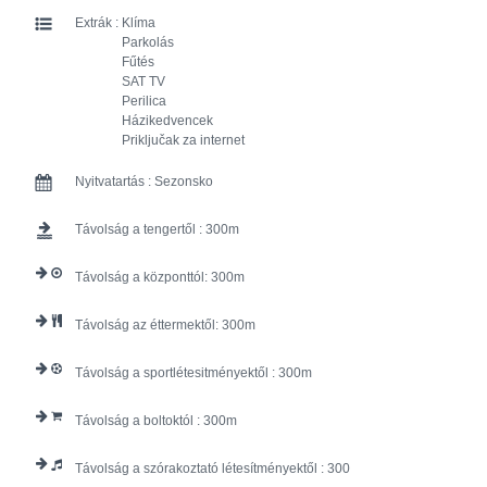
Extrák :
Klíma
Parkolás
Fűtés
SAT TV
Perilica
Házikedvencek
Priključak za internet
Nyitvatartás :
Sezonsko
Távolság a tengertől :
300
Távolság a központtól:
300
Távolság az éttermektől:
300
Távolság a sportlétesitményektől :
300
Távolság a boltoktól :
300
Távolság a szórakoztató létesítményektől :
300