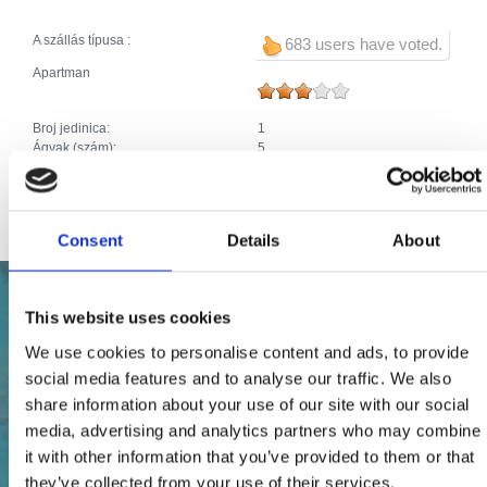
A szállás típusa :
683 users have voted.
Apartman
Broj jedinica:
1
Ágyak (szám):
5
Pótágyak (szám):
1
Ágyak száma összesen:
6
Consent
Details
About
This website uses cookies
We use cookies to personalise content and ads, to provide
social media features and to analyse our traffic. We also
share information about your use of our site with our social
media, advertising and analytics partners who may combine
it with other information that you’ve provided to them or that
they’ve collected from your use of their services.