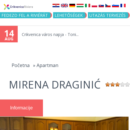
Jump to navigation
FEDEZD FEL A RIVIÉRÁT
LEHETŐSÉGEK
UTAZÁS TERVEZÉS
14
Crikvenica város napja - Toni...
AUG
You
are
Početna
»
Apartman
here
MIRENA DRAGINIĆ
Informacije