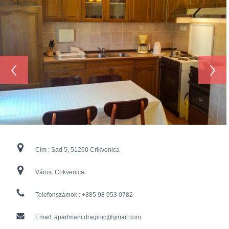
‹
›
Cím :
Sad 5, 51260 Crikvenica
Város:
Crikvenica
Telefonszámok :
+385 98 953 0782
Email:
apartmani.draginic@gmail.com