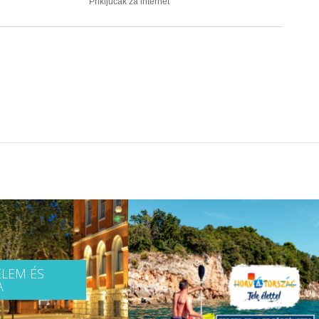
Priključak za internet
LEM ÉS
A