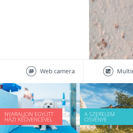
Web camera
Multi
NYARALJON EGYÜTT
A SZERELEM
HÁZI KEDVENCÉVEL
ÖSVÉNYE