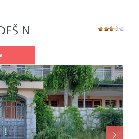
EDEŠIN
e
›