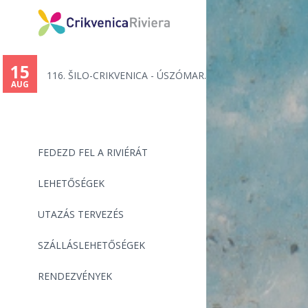
You
are
15
116. ŠILO-CRIKVENICA - ÚSZÓMAR...
here
AUG
FEDEZD FEL A RIVIÉRÁT
LEHETŐSÉGEK
UTAZÁS TERVEZÉS
SZÁLLÁSLEHETŐSÉGEK
RENDEZVÉNYEK