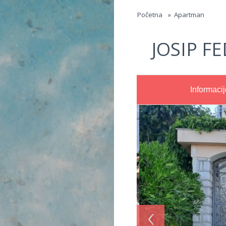
Jump to navigation
Početna
»
Apartman
JOSIP F
Informacij
‹