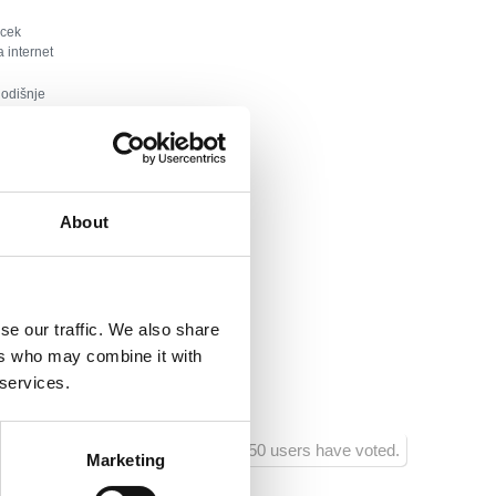
cek
a internet
godišnje
l :
3000
ól:
4000
About
ktől:
3000
esitményektől :
1000
se our traffic. We also share
 :
1000
ers who may combine it with
 services.
tató létesítményektől :
1000
750 users have voted.
Marketing