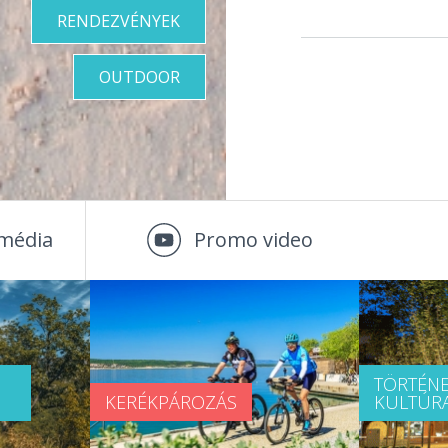
RENDEZVÉNYEK
OUTDOOR
média
Promo video
TÖRTÉNE
KERÉKPÁROZÁS
KULTÚR