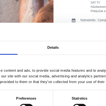
SAT TV
Házikedven
Priključak z
Nyitvatartás :
Cjelo
Távolság a tengertő
Távolság a központt
Details
Távolság az étterme
Távolság a sportlét
e content and ads, to provide social media features and to analy
Távolság a boltoktól
 our site with our social media, advertising and analytics partn
 provided to them or that they’ve collected from your use of their
Távolság a szórakoz
A szállás típusa :
Preferences
Statistics
Apartman