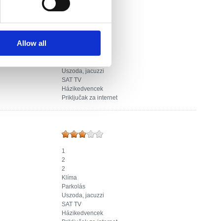
3
6
2
Allow all
24
Klíma
Parkolás
Uszoda, jacuzzi
SAT TV
Házikedvencek
Priključak za internet
1
2
2
Klíma
Parkolás
Uszoda, jacuzzi
SAT TV
Házikedvencek