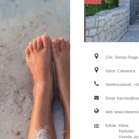
Cím :
Gornja Draga
Város:
Crikvenica
Telefonszámok :
+3
Email:
francika@ora
web:
www.crikvenic
Extrák :
Klíma
Parkolás
Uszoda, jac