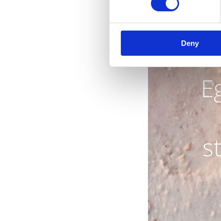
Deny
Eg
s