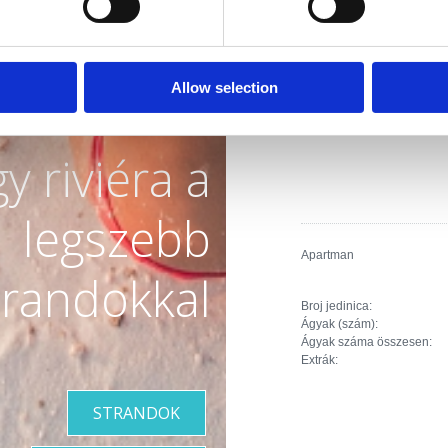
Broj jedinica:
Ágyak (szám):
Pótágyak (szám):
Allow selection
Ágyak száma összesen:
Extrák:
y riviéra a
legszebb
Apartman
trandokkal
Broj jedinica:
Ágyak (szám):
Ágyak száma összesen:
Extrák:
STRANDOK