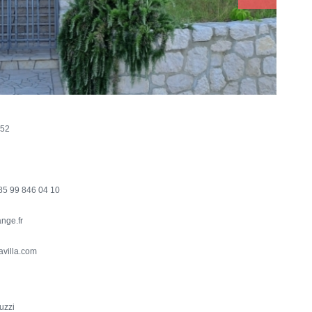
 52
85 99 846 04 10
nge.fr
avilla.com
uzzi