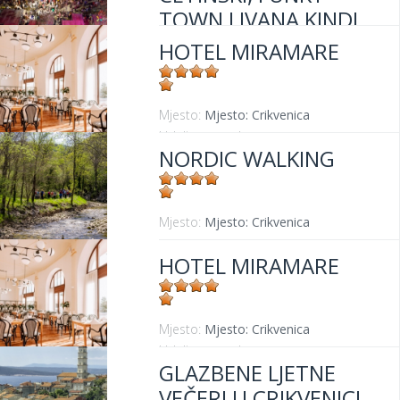
TOWN I IVANA KINDL
HOTEL MIRAMARE
Mjesto:
Mjesto: Crikvenica
Mjesto:
Mjesto: Crikvenica
Udaljenost od mora:
30 m
NORDIC WALKING
Mjesto:
Mjesto: Crikvenica
HOTEL MIRAMARE
Mjesto:
Mjesto: Crikvenica
Udaljenost od mora:
30 m
GLAZBENE LJETNE
VEČERI U CRIKVENICI