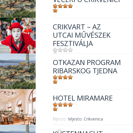
Mjesto:
Mjesto: Crikvenica
CRIKVART – AZ
UTCAI MŰVÉSZEK
FESZTIVÁLJA
OTKAZAN PROGRAM
Mjesto:
Mjesto: Crikvenica
RIBARSKOG TJEDNA
Mjesto:
Mjesto: Crikvenica
HOTEL MIRAMARE
Mjesto:
Mjesto: Crikvenica
Udaljenost od mora:
30 m