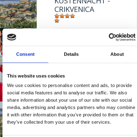
KÜSTENNACHT -
CRIKVENICA
Mjesto:
Mjesto: Crikvenica
CRIKVART –
FESTIVAL
POULIČNÝCH
Consent
Details
About
ZABÁVAČOV
8. CRIKVART -
This website uses cookies
FESTIVAL ULIČNIH
Mjesto:
Mjesto: Crikvenica
We use cookies to personalise content and ads, to provide
ZABAVLJAČA
social media features and to analyse our traffic. We also
share information about your use of our site with our social
media, advertising and analytics partners who may combine
CELEBRATION OF
Mjesto:
Mjesto: Crikvenica
it with other information that you’ve provided to them or that
VICTORY
they’ve collected from your use of their services.