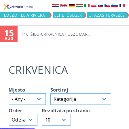
Jump to navigation
FEDEZD FEL A RIVIÉRÁT
LEHETŐSÉGEK
UTAZÁS TERVEZÉS
15
116. ŠILO-CRIKVENICA - ÚSZÓMAR...
AUG
CRIKVENICA
Mjesto
Sortiraj
Order
Rezultata po stranici