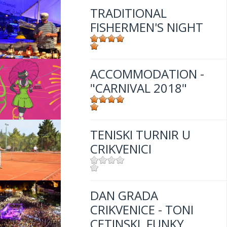
TRADITIONAL
FISHERMEN'S NIGHT
Mjesto:
Mjesto: Crikvenica
ACCOMMODATION -
"CARNIVAL 2018"
Mjesto:
Mjesto: Crikvenica
TENISKI TURNIR U
CRIKVENICI
Mjesto:
Mjesto: Crikvenica
DAN GRADA
CRIKVENICE - TONI
CETINSKI, FUNKY