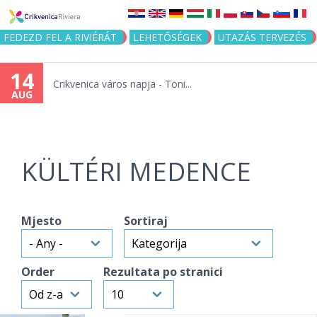
Jump to navigation
FEDEZD FEL A RIVIÉRÁT
LEHETŐSÉGEK
UTAZÁS TERVEZÉS
14
Crikvenica város napja - Toni...
AUG
KÜLTÉRI MEDENCE
Mjesto
Sortiraj
Order
Rezultata po stranici