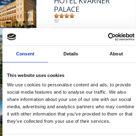
HOTEL KVARNER
PALACE
Mjesto:
Mjesto: Crikvenica
HOTEL VILLA EMILIA
Udaljenost od mora:
100 m
Consent
Details
About
Mjesto:
Mjesto: Crikvenica
Udaljenost od mora:
50 m
HOTEL ESPERANTO
This website uses cookies
We use cookies to personalise content and ads, to provide
social media features and to analyse our traffic. We also
Mjesto:
Mjesto: Selce
share information about your use of our site with our social
Udaljenost od mora:
30 m
media, advertising and analytics partners who may combine
HOTEL AD TURRES
it with other information that you’ve provided to them or that
they’ve collected from your use of their services.
Mjesto:
Mjesto: Crikvenica