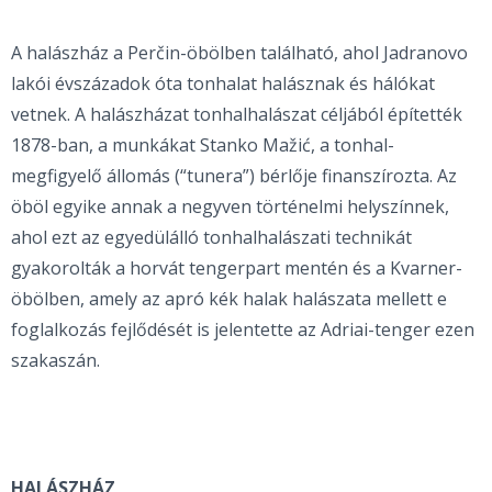
A halászház a Perčin-öbölben található, ahol Jadranovo
lakói évszázadok óta tonhalat halásznak és hálókat
vetnek. A halászházat tonhalhalászat céljából építették
1878-ban, a munkákat Stanko Mažić, a tonhal-
megfigyelő állomás (“tunera”) bérlője finanszírozta. Az
öböl egyike annak a negyven történelmi helyszínnek,
ahol ezt az egyedülálló tonhalhalászati technikát
gyakorolták a horvát tengerpart mentén és a Kvarner-
öbölben, amely az apró kék halak halászata mellett e
foglalkozás fejlődését is jelentette az Adriai-tenger ezen
szakaszán.
HALÁSZHÁZ