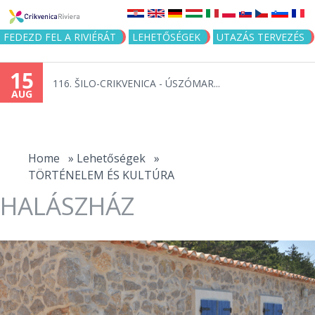
Jump to navigation
FEDEZD FEL A RIVIÉRÁT
LEHETŐSÉGEK
UTAZÁS TERVEZÉS
15
116. ŠILO-CRIKVENICA - ÚSZÓMAR...
AUG
You
are
Home
»
Lehetőségek
»
TÖRTÉNELEM ÉS KULTÚRA
here
HALÁSZHÁZ