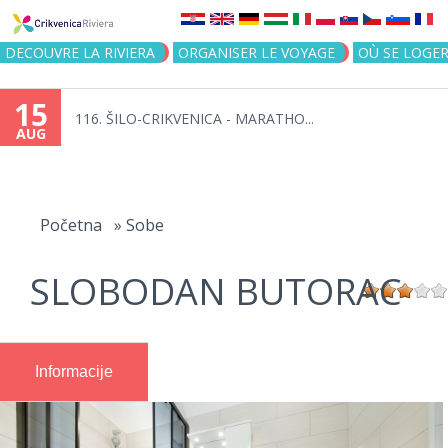
Jump to navigation
DECOUVRE LA RIVIERA
ORGANISER LE VOYAGE
OÙ SE LOGE
15
116. ŠILO-CRIKVENICA - MARATHO...
AUG
You
are
Početna
»
Sobe
here
SLOBODAN BUTORAC
Informacije