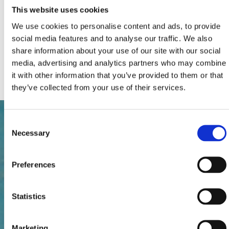
Lits d'appoint (nombre):
0
This website uses cookies
Total du nombre de lits:
2
Extras:
Climatisation
We use cookies to personalise content and ads, to provide
Parking
social media features and to analyse our traffic. We also
Chauffage
Raccordement téléphonique
share information about your use of our site with our social
Télévision par câble ou par satellite
media, advertising and analytics partners who may combine
Internet
it with other information that you’ve provided to them or that
they’ve collected from your use of their services.
Consent
Necessary
Selection
Preferences
Statistics
Marketing