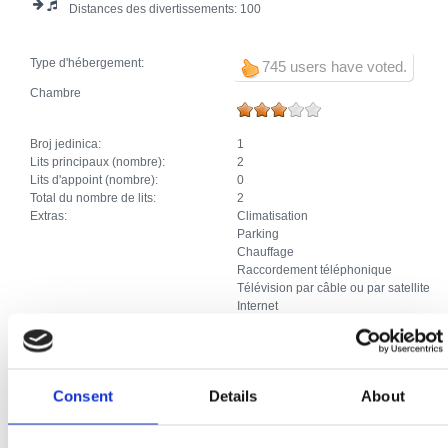
Distances des divertissements:
100
Type d'hébergement:
745 users have voted.
Chambre
Broj jedinica:
1
Lits principaux (nombre):
2
Lits d'appoint (nombre):
0
Total du nombre de lits:
2
Extras:
Climatisation
Parking
Chauffage
Raccordement téléphonique
Télévision par câble ou par satellite
Internet
Chambre
Consent
Details
About
Broj jedinica:
1
Lits principaux (nombre):
2