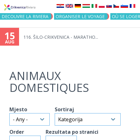
Jump to navigation
DECOUVRE LA RIVIERA
ORGANISER LE VOYAGE
OÙ SE LOGE
15
116. ŠILO-CRIKVENICA - MARATHO...
AUG
ANIMAUX
DOMESTIQUES
Mjesto
Sortiraj
Order
Rezultata po stranici