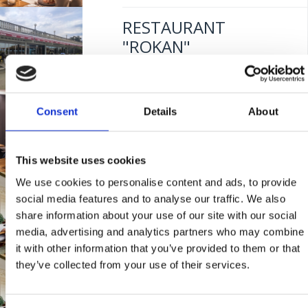
Mjesto:
Mjesto: Dramalj
RESTAURANT
Udaljenost od mora:
10 m
"ROKAN"
Mjesto:
Mjesto: Selce
BISTRO "RIVA"
Consent
Details
About
KAČJAK
This website uses cookies
Mjesto:
Mjesto: Dramalj
We use cookies to personalise content and ads, to provide
RESTAURANT
Udaljenost od mora:
10 m
social media features and to analyse our traffic. We also
"FERAL"
share information about your use of our site with our social
media, advertising and analytics partners who may combine
it with other information that you’ve provided to them or that
Mjesto:
Mjesto: Jadranovo
they’ve collected from your use of their services.
RESTAVRACIJA
Udaljenost od mora:
5 m
"FERAL"