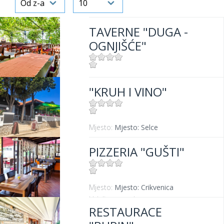
TAVERNE "DUGA -
OGNJIŠĆE"
Mjesto:
Mjesto: Crikvenica
"KRUH I VINO"
Udaljenost od mora:
300 m
Mjesto:
Mjesto: Selce
PIZZERIA "GUŠTI"
Mjesto:
Mjesto: Crikvenica
Udaljenost od mora:
300 m
RESTAURACE