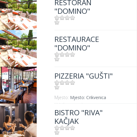
RESTORAN
"DOMINO"
Mjesto:
Mjesto: Dramalj
RESTAURACE
Udaljenost od mora:
100 m
"DOMINO"
Mjesto:
Mjesto: Dramalj
PIZZERIA "GUŠTI"
Udaljenost od mora:
100 m
Mjesto:
Mjesto: Crikvenica
Udaljenost od mora:
300 m
BISTRO "RIVA"
KAČJAK