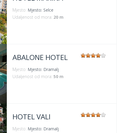
Mjesto:
Mjesto: Selce
Udaljenost od mora:
20 m
ABALONE HOTEL
Mjesto:
Mjesto: Dramalj
Udaljenost od mora:
50 m
HOTEL VALI
Mjesto:
Mjesto: Dramalj