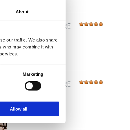
About
HOTEL MIRAMARE
Mjesto:
Mjesto: Crikvenica
se our traffic. We also share
Udaljenost od mora:
30 m
ers who may combine it with
 services.
Marketing
HOTEL MIRAMARE
Mjesto:
Mjesto: Crikvenica
Udaljenost od mora:
30 m
Allow all