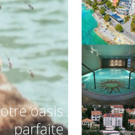
VIŠE INFORMACIJA
VIŠE INFORMACIJA
otre oasis
parfaite
VIŠE INFORMACIJA