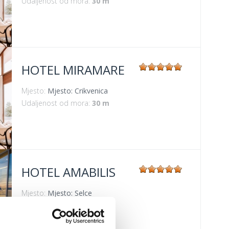
Udaljenost od mora:
30 m
HOTEL MIRAMARE
Mjesto:
Mjesto: Crikvenica
Udaljenost od mora:
30 m
HOTEL AMABILIS
Mjesto:
Mjesto: Selce
Udaljenost od mora:
0 m