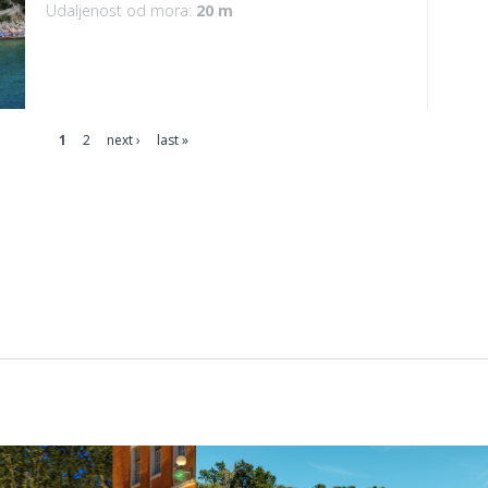
Udaljenost od mora:
20 m
1
2
next ›
last »