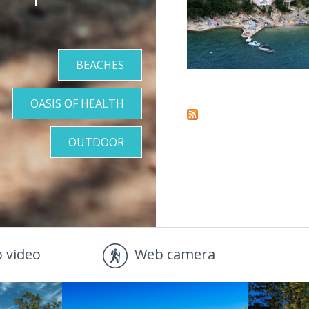
BEACHES
Pages
OASIS OF HEALTH
OUTDOOR
 video
Web camera