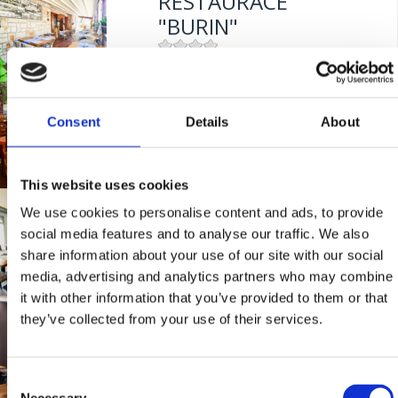
RESTAURACE
Udaljenost od mora:
10 m
"BURIN"
Mjesto:
Mjesto: Crikvenica
RESTORAN
Udaljenost od mora:
100 m
Consent
Details
About
"KANTUNIĆ"
This website uses cookies
Mjesto:
Mjesto: Selce
BISTRO "MIKA"
We use cookies to personalise content and ads, to provide
Udaljenost od mora:
10 m
social media features and to analyse our traffic. We also
share information about your use of our site with our social
media, advertising and analytics partners who may combine
Mjesto:
Mjesto: Crikvenica
it with other information that you’ve provided to them or that
Udaljenost od mora:
400 m
RESTAURANT "RIVA"
they’ve collected from your use of their services.
Consent
Mjesto:
Mjesto: Selce