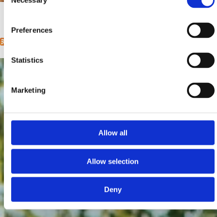
Necessary
Selection
Udaljenost od mora:
0 m
1
2
3
4
5
6
next ›
last »
Pages
Preferences
Statistics
Marketing
Allow all
Allow selection
Deny