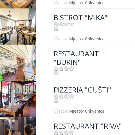
Mjesto:
Mjesto: Crikvenica
Udaljenost od mora:
50 m
BISTROT "MIKA"
Mjesto:
Mjesto: Crikvenica
Udaljenost od mora:
400 m
RESTAURANT
"BURIN"
Mjesto:
Mjesto: Crikvenica
PIZZERIA "GUŠTI"
Udaljenost od mora:
100 m
Mjesto:
Mjesto: Crikvenica
Udaljenost od mora:
300 m
RESTAURANT "RIVA"