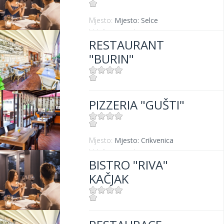
Mjesto:
Mjesto: Selce
Udaljenost od mora:
0 m
RESTAURANT
"BURIN"
Mjesto:
Mjesto: Crikvenica
PIZZERIA "GUŠTI"
Udaljenost od mora:
100 m
Mjesto:
Mjesto: Crikvenica
Udaljenost od mora:
300 m
BISTRO "RIVA"
KAČJAK
Mjesto:
Mjesto: Dramalj