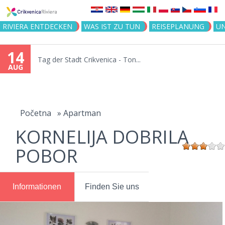
Jump to navigation
RIVIERA ENTDECKEN
WAS IST ZU TUN
REISEPLANUNG
U
14
Tag der Stadt Crikvenica - Ton...
AUG
You
are
Početna
»
Apartman
KORNELIJA DOBRILA
here
POBOR
Informationen
Finden Sie uns