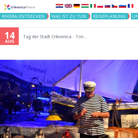
Jump to navigation
RIVIERA ENTDECKEN
WAS IST ZU TUN
REISEPLANUNG
U
14
Tag der Stadt Crikvenica - Ton...
AUG