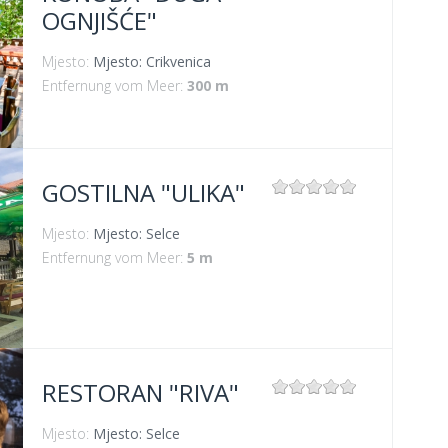
OGNJIŠĆE"
Mjesto:
Mjesto: Crikvenica
Entfernung vom Meer:
300 m
GOSTILNA "ULIKA"
Mjesto:
Mjesto: Selce
Entfernung vom Meer:
5 m
RESTORAN "RIVA"
Mjesto:
Mjesto: Selce