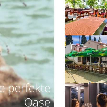
VIŠE INFORMACIJA
VIŠE INFORMACIJA
re perfekte
Oase
VIŠE INFORMACIJA