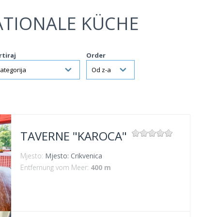
ATIONALE KÜCHE
rtiraj
Order
TAVERNE "KAROCA"
Mjesto:
Mjesto: Crikvenica
Entfernung vom Meer:
400 m