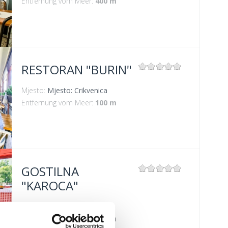
Entfernung vom Meer:
400 m
RESTORAN "BURIN"
Mjesto:
Mjesto: Crikvenica
Entfernung vom Meer:
100 m
GOSTILNA
"KAROCA"
Mjesto:
Mjesto: Crikvenica
Entfernung vom Meer:
400 m