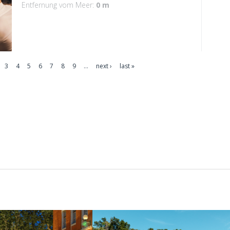
Entfernung vom Meer:
0 m
3
4
5
6
7
8
9
…
next ›
last »