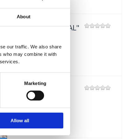
About
RESTORAN "FERAL"
Mjesto:
Mjesto: Jadranovo
se our traffic. We also share
Entfernung vom Meer:
5 m
ers who may combine it with
 services.
Marketing
RESTORAN
"KANTUNIĆ"
Mjesto:
Mjesto: Selce
Entfernung vom Meer:
10 m
Allow all