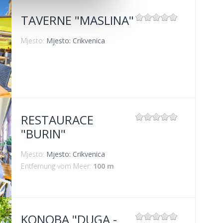
TAVERNE "MASLINA"
Mjesto:
Mjesto: Crikvenica
RESTAURACE
"BURIN"
Mjesto:
Mjesto: Crikvenica
Entfernung vom Meer:
100 m
KONOBA "DUGA -