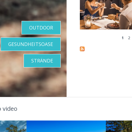
OUTDOOR
1
2
Pages
GESUNDHEITSOASE
STRÄNDE
 video