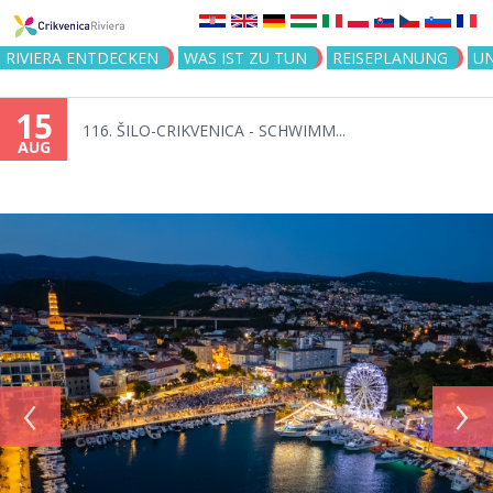
Jump to navigation
RIVIERA ENTDECKEN
WAS IST ZU TUN
REISEPLANUNG
U
15
116. ŠILO-CRIKVENICA - SCHWIMM...
AUG
‹
›