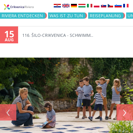
Jump to navigation
RIVIERA ENTDECKEN
WAS IST ZU TUN
REISEPLANUNG
U
15
116. ŠILO-CRIKVENICA - SCHWIMM...
AUG
‹
›