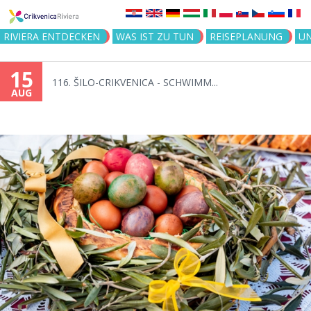
Jump to navigation
RIVIERA ENTDECKEN
WAS IST ZU TUN
REISEPLANUNG
U
15
116. ŠILO-CRIKVENICA - SCHWIMM...
AUG