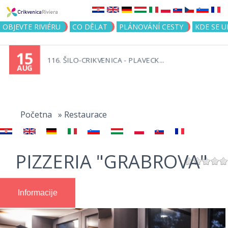
Jump to navigation
OBJEVTE RIVIÉRU
CO DĚLAT
PLÁNOVÁNÍ CESTY
KDE SE 
15
116. ŠILO-CRIKVENICA - PLAVECK...
AUG
You
are
Početna
»
Restaurace
here
PIZZERIA "GRABROVA"
Informacije