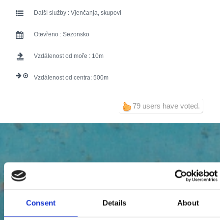
Další služby :
Vjenčanja, skupovi
Otevřeno :
Sezonsko
Vzdálenost od moře :
10
Vzdálenost od centra:
500
79 users have voted.
Consent
Details
About