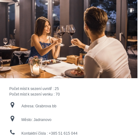
Počet míst k sezení uvnitř :
25
Počet míst k sezení venku :
70
Adresa:
Grabrova bb
Město:
Jadranovo
Kontaktní čísla :
+385 51 615 044