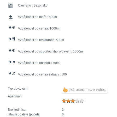
Otevřeno :
Sezonsko
Vzdálenost od moře :
500
Vzdálenost od centra:
1000
Vzdálenost od restaurace:
500
Vzdálenost od spportovního vybavení:
1000
Vzdálenost od obchodu:
50
Vzdálenost od centra zábavy :
500
Typ ubytování:
681 users have voted.
Apartmán
Broj jedinica:
2
Hlavní postele (počet):
6