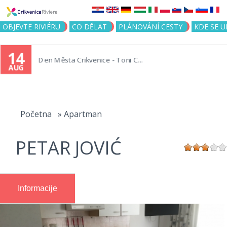
Jump to navigation
OBJEVTE RIVIÉRU
CO DĚLAT
PLÁNOVÁNÍ CESTY
KDE SE 
14
Den Města Crikvenice - Toni C...
AUG
You
are
Početna
»
Apartman
here
PETAR JOVIĆ
Informacije