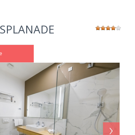
ESPLANADE
e
›