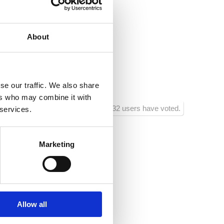
ikvenica.hr
o
About
 :
20
ra:
700
se our traffic. We also share
ers who may combine it with
1232 users have voted.
 services.
Marketing
í osoby
Allow all