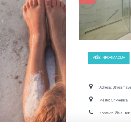
VIŠE INFORMACIJA
Adresa:
Strossmayer
Město:
Crikvenica
Kontaktní čísla :
tel
E-Mail:
esplanade@j