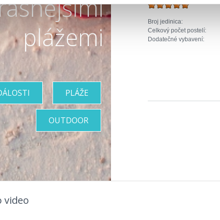
rásnějšími
Broj jedinica:
plážemi
Celkový počet postelí:
Dodatečné vybavení:
DÁLOSTI
PLÁŽE
OUTDOOR
 video