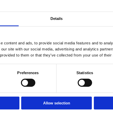
web:
www.jadran-cr
Otevřeno :
Sezonsk
Details
Vzdálenost od moře
Vzdálenost od cent
e content and ads, to provide social media features and to analy
 our site with our social media, advertising and analytics partn
Charakteristiky hotelu
 provided to them or that they’ve collected from your use of their
Bar
Venkovní bazén
Preferences
Statistics
Dětská postýlka
Domácí mazlíčci
Venkovní parkoviště
Přizpůsobeno pro invalidn
Wellness
Riviéra s
Allow selection
Typ ubytování: