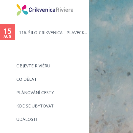
You
are
15
116. ŠILO-CRIKVENICA - PLAVECK...
here
AUG
OBJEVTE RIVIÉRU
CO DĚLAT
PLÁNOVÁNÍ CESTY
KDE SE UBYTOVAT
UDÁLOSTI