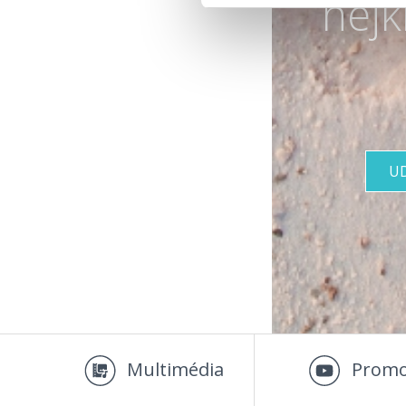
nejk
U
Multimédia
Promo