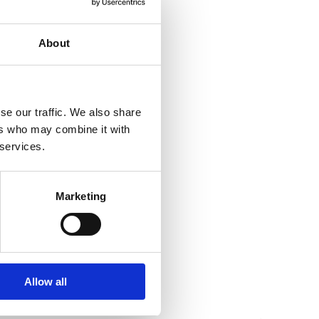
Bazén, Jacuzzi
Kabelová nebo satelitní televize
Pračka
About
Myčka
Domácí mazlíčci
Internet
o
se our traffic. We also share
ers who may combine it with
 :
600
 services.
ra:
600
aurace:
100
Marketing
rtovního vybavení:
2000
hodu:
300
Allow all
ra zábavy :
600