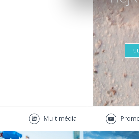
U
Multimédia
Promo