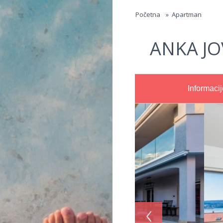
Jump to navigation
Početna
»
Apartman
ANKA J
Informacij
‹