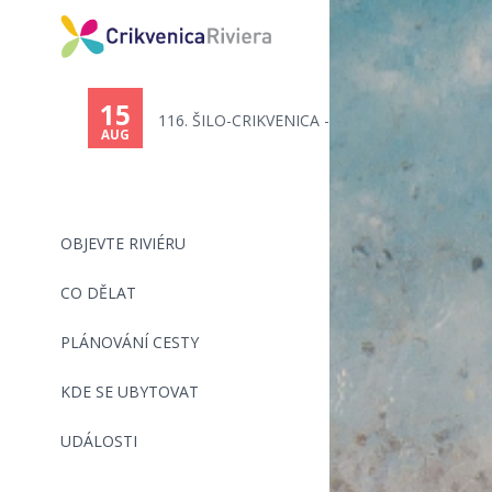
You
are
15
116. ŠILO-CRIKVENICA - PLAVECK...
here
AUG
OBJEVTE RIVIÉRU
CO DĚLAT
PLÁNOVÁNÍ CESTY
KDE SE UBYTOVAT
UDÁLOSTI