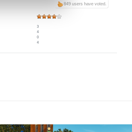
849 users have voted.
3
4
0
4