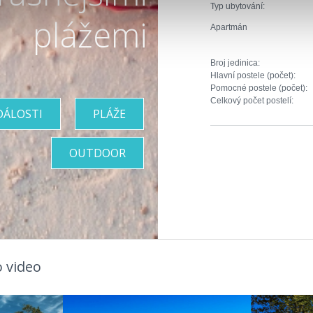
Typ ubytování:
plážemi
Apartmán
Broj jedinica:
Hlavní postele (počet):
Pomocné postele (počet):
Celkový počet postelí:
DÁLOSTI
PLÁŽE
OUTDOOR
 video