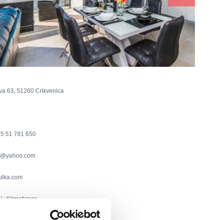
va 63, 51260 Crikvenica
5 51 781 650
r@yahoo.com
ulka.com
í :
Klimatizace
Parkoviště
Topení