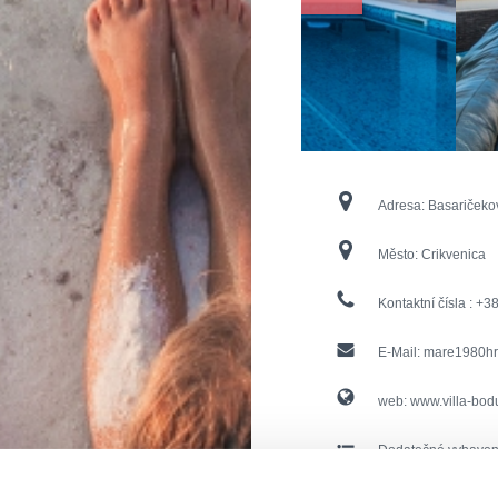
Adresa:
Basaričeko
Město:
Crikvenica
Kontaktní čísla :
+38
E-Mail:
mare1980h
web:
www.villa-bod
Dodatečné vybaven