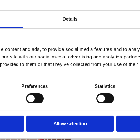
Details
Otevřeno :
Sezonsk
e content and ads, to provide social media features and to analy
 our site with our social media, advertising and analytics partn
Vzdálenost od moře
 provided to them or that they’ve collected from your use of their
Vzdálenost od cent
Vzdálenost od rest
Preferences
Statistics
Vzdálenost od sppo
Riviéra s
Vzdálenost od obc
Allow selection
Vzdálenost od cent
rásnějšími