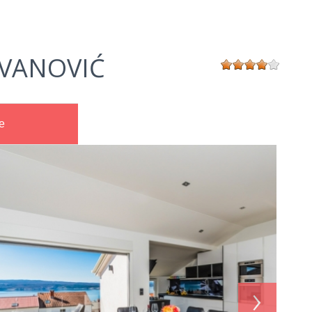
OVANOVIĆ
e
›