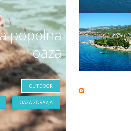
a popolna
VIŠE INFORMACIJA
oaza
Pages
OUTDOOR
OAZA ZDRAVJA