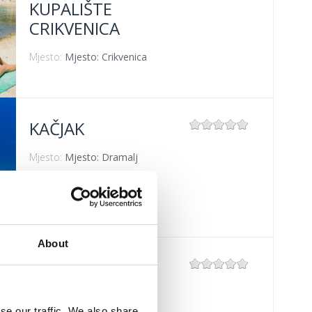
KUPALIŠTE
CRIKVENICA
Mjesto:
Mjesto: Crikvenica
KAČJAK
Mjesto:
Mjesto: Dramalj
About
GRABROVA
Mjesto:
Mjesto: Jadranovo
se our traffic. We also share