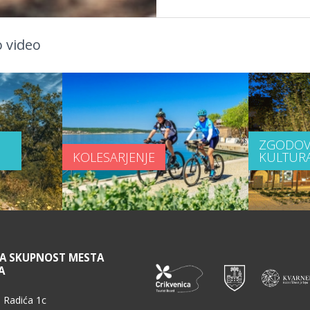
 video
ZGODOV
KOLESARJENJE
KULTUR
NA SKUPNOST MESTA
A
 Radića 1c