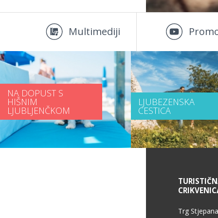
Multimediji
Promo
NA DOPUST S
HIŠNIM
LJUBEZENSKA
LJUBLJENČKOM
CESTICA
INFORMACIJE O STORITVAH
TURISTIČ
CRIKVENIC
Pogoji uporabe
Trg Stjepana