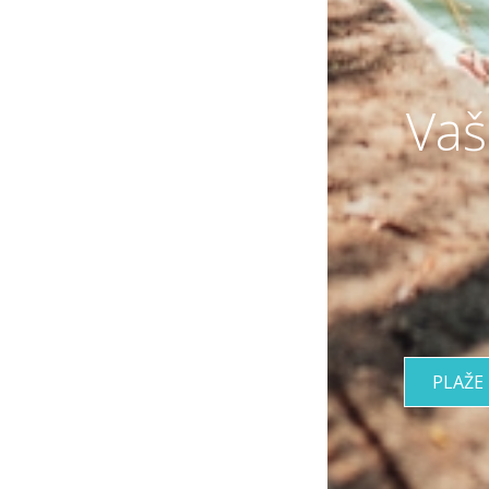
Vaš
PLAŽE