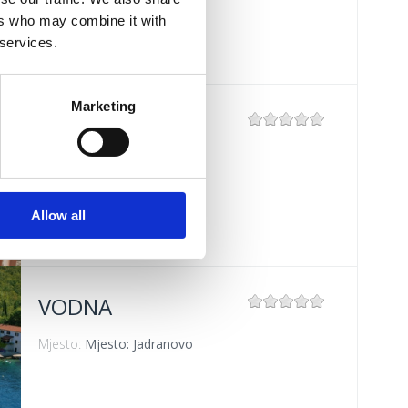
ers who may combine it with
 services.
Marketing
LANTERNA
Mjesto:
Mjesto: Dramalj
Allow all
VODNA
Mjesto:
Mjesto: Jadranovo